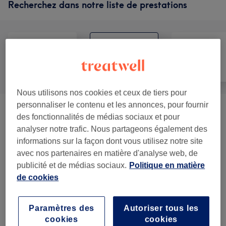
Recherchez dans notre liste de prestations
Manucure et
Tout
Épilation
Beauté des pieds
Nous utilisons nos cookies et ceux de tiers pour
personnaliser le contenu et les annonces, pour fournir
Beauté Des Mains
(
5
)
à partir de 2 €
des fonctionnalités de médias sociaux et pour
analyser notre trafic. Nous partageons également des
Beauté Des Pieds
(
4
)
à partir de 9 €
informations sur la façon dont vous utilisez notre site
avec nos partenaires en matière d'analyse web, de
Forfaits: Manucure Et Beauté Des
publicité et de médias sociaux.
Politique en matière
à partir de 53 €
Pieds
(
1
)
de cookies
Nail Art Et Suppléments
(
1
)
à partir de 2 €
Paramètres des
Autoriser tous les
cookies
cookies
Pose De Faux Ongles
(
8
)
à partir de 20 €