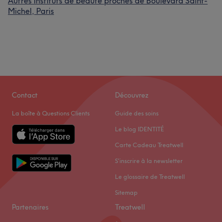
Autres Instituts de beauté proches de Boulevard Saint-
Michel, Paris
Contact
Découvrez
La boîte à Questions Clients
Guide des soins
Le blog IDENTITÉ
Carte Cadeau Treatwell
S'inscrire à la newsletter
Le glossaire de Treatwell
Sitemap
Partenaires
Treatwell