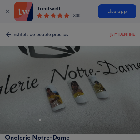
Treatwell
Use app
130K
Instituts de beauté proches
JE M'IDENTIFIE
Onglerie Notre-Dame