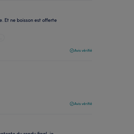
. Et ne boisson est offerte
..
Avis vérifié
Avis vérifié
ontente du rendu final, je