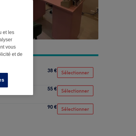
 et les
alyser
n
,
69002
ont vous
icité et de
38 €
Sélectionner
es
55 €
Sélectionner
90 €
Sélectionner