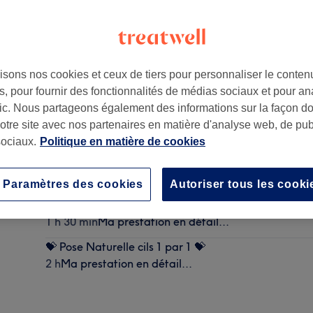
isons nos cookies et ceux de tiers pour personnaliser le contenu
, pour fournir des fonctionnalités de médias sociaux et pour an
 laboratoire de Biologie Médicale " UNBIO" sis au n°10
,
Lyo
afic. Nous partageons également des informations sur la façon d
notre site avec nos partenaires en matière d'analyse web, de publ
ociaux.
Politique en matière de cookies
Pose Faux Cils - Touffes -
40 min
Ma prestation en détail...
Paramètres des cookies
Autoriser tous les cooki
💝 Retouche Naturelle des Cils 1 par 1 💝
1 h 30 min
Ma prestation en détail...
💝 Pose Naturelle cils 1 par 1 💝
2 h
Ma prestation en détail...