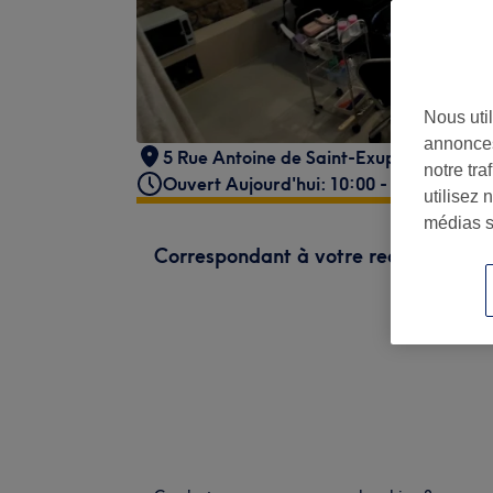
Nous util
annonces
5 Rue Antoine de Saint-Exupéry
,
Face au
notre tr
Ouvert Aujourd'hui: 10:00 - 19:30
utilisez 
médias s
Correspondant à votre recherche