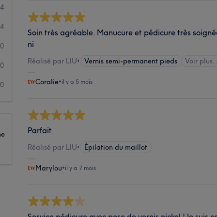
4
4
Soin très agréable. Manucure et pédicure très soignée
ni
0
Réalisé par LIU
•
Vernis semi-permanent pieds
Voir plus.
0
Coralie
•
il y a 5 mois
0
Parfait
ne
Réalisé par LIU
•
Épilation du maillot
Marylou
•
il y a 7 mois
Service pédicure avec pose de vernis nickel ! Je suis c