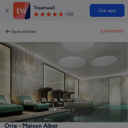
Treatwell
Use app
130K
Spas proches
JE M'IDENTIFIE
Oria - Maison Albar