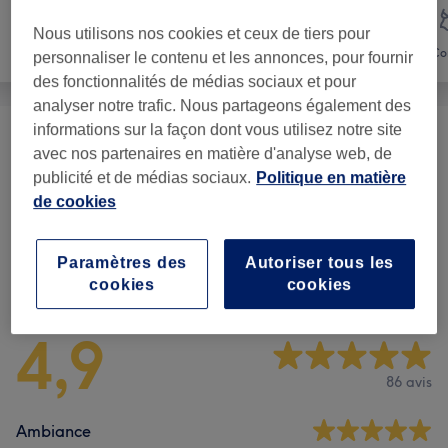
Nous utilisons nos cookies et ceux de tiers pour
Visage
Massage
Co
personnaliser le contenu et les annonces, pour fournir
des fonctionnalités de médias sociaux et pour
analyser notre trafic. Nous partageons également des
informations sur la façon dont vous utilisez notre site
Formule
(
7
)
à partir de 70 €
avec nos partenaires en matière d'analyse web, de
publicité et de médias sociaux.
Politique en matière
Massage Classique
(
15
)
à partir de 95 €
de cookies
Paramètres des
Autoriser tous les
Avis sur l'établissement
cookies
cookies
4,9
86 avis
Ambiance