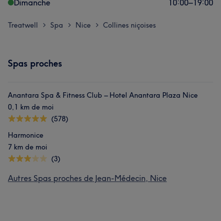
Dimanche
10:00
–
19:00
Treatwell
Spa
Nice
Collines niçoises
>
>
>
Spas proches
Anantara Spa & Fitness Club – Hotel Anantara Plaza Nice
0,1 km de moi
(578)
Harmonice
7 km de moi
(3)
Autres Spas proches de Jean-Médecin, Nice