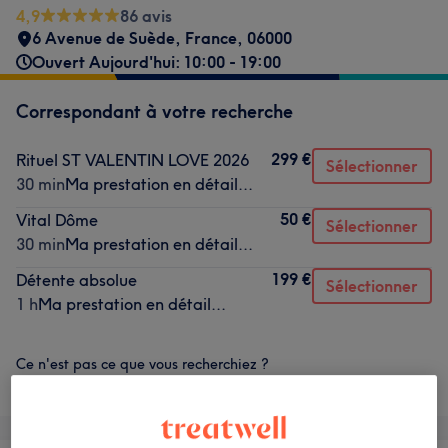
4,9
86 avis
6 Avenue de Suède
,
France
,
06000
Ouvert Aujourd'hui: 10:00 - 19:00
Correspondant à votre recherche
299 €
Rituel ST VALENTIN LOVE 2026
Sélectionner
30 min
Ma prestation en détail...
50 €
Vital Dôme
Sélectionner
30 min
Ma prestation en détail...
199 €
Détente absolue
Sélectionner
1 h
Ma prestation en détail...
Ce n'est pas ce que vous recherchiez ?
Recherchez dans notre liste de prestations