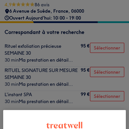
4,9
86 avis
6 Avenue de Suède
,
France
,
06000
Ouvert Aujourd'hui: 10:00 - 19:00
Correspondant à votre recherche
95 €
Rituel exfoliation précieuse
Sélectionner
SEMAINE 30
30 min
Ma prestation en détail...
95 €
RITUEL SIGNATURE SUR MESURE
Sélectionner
SEMAINE 30
30 min
Ma prestation en détail...
99 €
L'instant SPA
Sélectionner
30 min
Ma prestation en détail...
Ce n'est pas ce que vous recherchiez ?
Recherchez dans notre liste de prestations