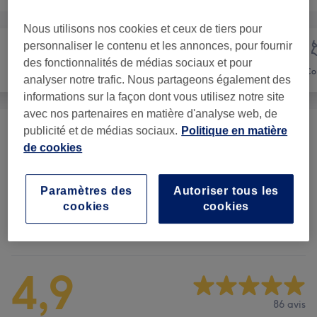
Nous utilisons nos cookies et ceux de tiers pour
personnaliser le contenu et les annonces, pour fournir
des fonctionnalités de médias sociaux et pour
Visage
Massage
Co
analyser notre trafic. Nous partageons également des
informations sur la façon dont vous utilisez notre site
avec nos partenaires en matière d'analyse web, de
publicité et de médias sociaux.
Politique en matière
Formule
(
7
)
à partir de 70 €
de cookies
Massage Classique
(
15
)
à partir de 95 €
Paramètres des
Autoriser tous les
cookies
cookies
Avis sur l'établissement
4,9
86 avis