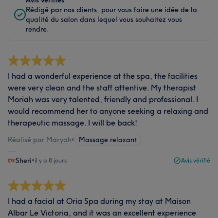
Avis vérifiés
Rédigé par nos clients, pour vous faire une idée de la
qualité du salon dans lequel vous souhaitez vous
rendre.
I had a wonderful experience at the spa, the facilities
were very clean and the staff attentive. My therapist
Moriah was very talented, friendly and professional. I
would recommend her to anyone seeking a relaxing and
therapeutic massage. I will be back!
Réalisé par Maryah
•
Massage relaxant
Sheri
•
il y a 8 jours
Avis vérifié
I had a facial at Oria Spa during my stay at Maison
Albar Le Victoria, and it was an excellent experience