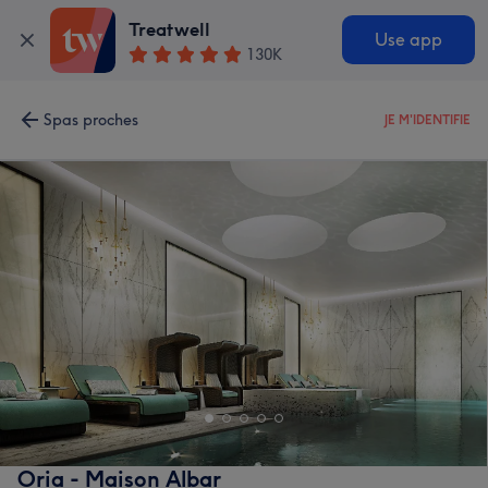
Treatwell
Use app
130K
Spas proches
JE M'IDENTIFIE
Oria - Maison Albar