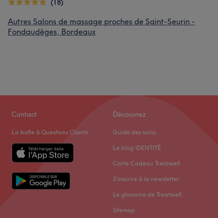
(18)
Autres Salons de massage proches de Saint-Seurin -
Fondaudèges, Bordeaux
Contact
Découvrez
La boîte à Questions Clients
Guide des soins
Le blog IDENTITÉ
Carte Cadeau Treatwell
S'inscrire à la newsletter
Le glossaire de Treatwell
Sitemap