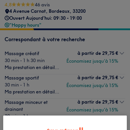
4,8
46 avis
4 Avenue Carnot
,
Bordeaux
,
33200
Ouvert Aujourd'hui: 09:30 - 19:00
"Happy hours"
Correspondant à votre recherche
à partir de
29,75 €
Massage créatif
30 min - 1 h 30 min
Économisez jusqu'à 15%
Ma prestation en détail...
à partir de
29,75 €
Massage sportif
30 min - 1 h
Économisez jusqu'à 15%
Ma prestation en détail...
à partir de
29,75 €
Massage minceur et
drainant
Économisez jusqu'à 15%
30 min - 1 h
Ma prestation en détail...