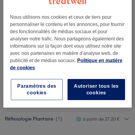
Ce n'est pas ce que vous recherchiez ?
Recherchez dans notre liste de prestations
Nous utilisons nos cookies et ceux de tiers pour
personnaliser le contenu et les annonces, pour fournir
des fonctionnalités de médias sociaux et pour
Massage Créatif
(
1
)
à partir de 29,75 €
analyser notre trafic. Nous partageons également des
informations sur la façon dont vous utilisez notre site
Massage Bien-être À Deux
(
3
)
à partir de 51 €
avec nos partenaires en matière d'analyse web, de
publicité et de médias sociaux.
Politique en matière
Massage Sportif
(
1
)
à partir de 29,75 €
de cookies
Massage Minceur &
à partir de 29,75 €
Paramètres des
Autoriser tous les
Drainant
(
1
)
cookies
cookies
Massage Prénatal
(
1
)
à partir de 29,75 €
Réflexologie Plantaire
(
1
)
à partir de 27,20 €