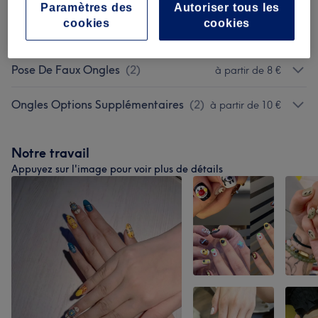
Semi-permanent Vegan
(
6
)
Paramètres des
Autoriser tous les
cookies
cookies
Beauté Des Pieds
(
6
)
à partir de 10 €
Pose De Faux Ongles
(
2
)
à partir de 8 €
Ongles Options Supplémentaires
(
2
)
à partir de 10 €
Notre travail
Appuyez sur l'image pour voir plus de détails