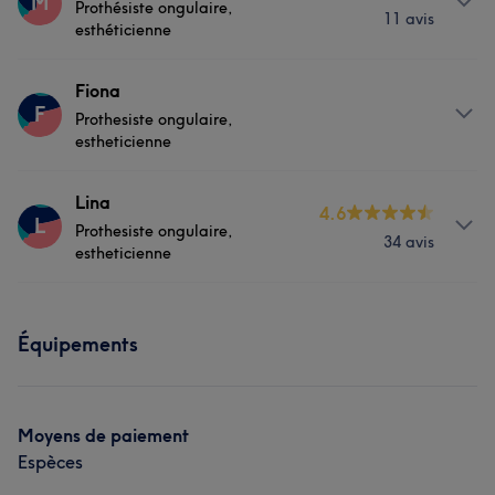
M
Prothésiste ongulaire,
11 avis
Visage
Manucure et Beauté des pieds
esthéticienne
Prestations
Fiona
Portfolio
F
Prothesiste ongulaire,
Visage
Épilation
estheticienne
Manucure et Beauté des pieds
Prestations
Lina
4.6
L
Prothesiste ongulaire,
34 avis
Visage
Épilation
Portfolio
estheticienne
Manucure et Beauté des pieds
Prestations
Équipements
Visage
Épilation
Manucure et Beauté des pieds
Moyens de paiement
Espèces