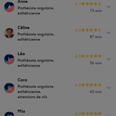
Anne
4.7
A
Prothésiste ongulaire,
73 avis
esthéticienne
Prestations
Céline
4.6
Prothésiste ongulaire,
87 avis
Visage
Épilation
esthéticienne
Manucure et Beauté des pieds
Prestations
Léa
4.8
L
Prothésiste ongulaire,
56 avis
Visage
Épilation
esthéticienne
Manucure et Beauté des pieds
Prestations
Coco
4.8
Prothésiste ongulaire,
C
Visage
Épilation
Portfolio
esthéticienne,
62 avis
extensions de cils
Manucure et Beauté des pieds
Prestations
Mia
4.8