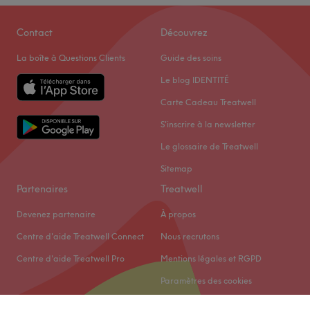
Contact
Découvrez
La boîte à Questions Clients
Guide des soins
Le blog IDENTITÉ
Carte Cadeau Treatwell
S'inscrire à la newsletter
Le glossaire de Treatwell
Sitemap
Partenaires
Treatwell
Devenez partenaire
À propos
Centre d'aide Treatwell Connect
Nous recrutons
Centre d'aide Treatwell Pro
Mentions légales et RGPD
Paramètres des cookies