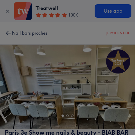
Treatwell
Use app
130K
Nail bars proches
JE M'IDENTIFIE
Paris 3e Show me nails & beauty - BIAB BAR