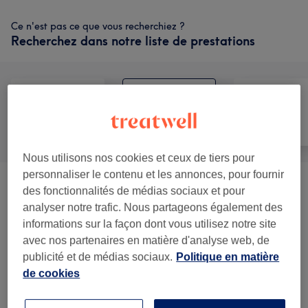
Ce n'est pas ce que vous recherchiez ?
Recherchez dans notre liste de prestations
Manucure et
Tout
Épilation
Beauté des pieds
Nous utilisons nos cookies et ceux de tiers pour
personnaliser le contenu et les annonces, pour fournir
Manucure Et Beauté Des Pieds
(
3
)
à partir de 60 €
des fonctionnalités de médias sociaux et pour
analyser notre trafic. Nous partageons également des
Gainage BIAB TGB
(
1
)
à partir de 45 €
informations sur la façon dont vous utilisez notre site
avec nos partenaires en matière d'analyse web, de
Nails Art
(
1
)
publicité et de médias sociaux.
Politique en matière
à partir de 5 €
de cookies
Manucure, Vernis GREEN, Vernis
à partir de 25 €