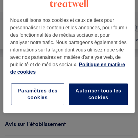
Recherchez dans notre liste de prestations
Nous utilisons nos cookies et ceux de tiers pour
personnaliser le contenu et les annonces, pour fournir
des fonctionnalités de médias sociaux et pour
Manucure et
Épilation
Vis
analyser notre trafic. Nous partageons également des
Beauté des pieds
informations sur la façon dont vous utilisez notre site
avec nos partenaires en matière d'analyse web, de
publicité et de médias sociaux.
Politique en matière
FORFAIT CIRE
(
3
)
à partir de 32 €
de cookies
Femme - Épilation À La Cire
(
11
)
à partir de 7 €
Paramètres des
Autoriser tous les
cookies
cookies
Femme - Épilation Au Fil
(
1
)
à partir de 4 €
Avis sur l'établissement