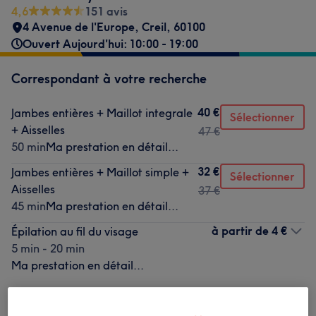
4,6
151 avis
4 Avenue de l'Europe
,
Creil
,
60100
Ouvert Aujourd'hui: 10:00 - 19:00
Correspondant à votre recherche
40 €
Jambes entières + Maillot integrale
Sélectionner
+ Aisselles
47 €
50 min
Ma prestation en détail...
32 €
Jambes entières + Maillot simple +
Sélectionner
Aisselles
37 €
45 min
Ma prestation en détail...
à partir de
4 €
Épilation au fil du visage
5 min - 20 min
Ma prestation en détail...
Ce n'est pas ce que vous recherchiez ?