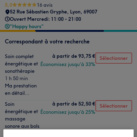
5,0
16 avis
52 Rue Sébastien Gryphe
,
Lyon
,
69007
Ouvert Mercredi: 11:00 - 21:00
"Happy hours"
Correspondant à votre recherche
à partir de
93,75 €
Soin complet
Sélectionner
énergétique et
Économisez jusqu'à 33%
sonothérapie
1 h 50 min
Ma prestation
en détail...
à partir de
52,50 €
Soin
Sélectionner
énergétique et
Économisez jusqu'à 25%
massage
sonore aux bols
tibétains