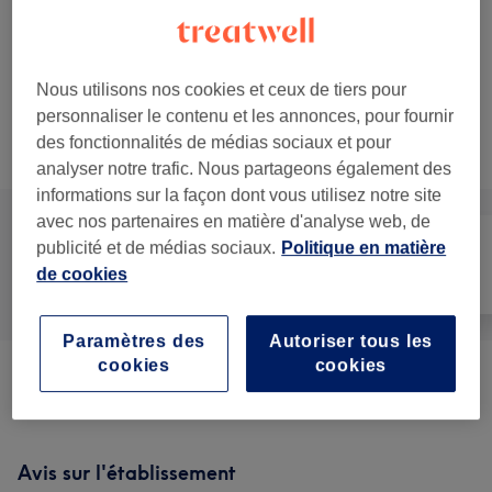
55 min
Ma prestation
en détail...
Nous utilisons nos cookies et ceux de tiers pour
personnaliser le contenu et les annonces, pour fournir
Ce n'est pas ce que vous recherchiez ?
des fonctionnalités de médias sociaux et pour
Recherchez dans notre liste de prestations
analyser notre trafic. Nous partageons également des
informations sur la façon dont vous utilisez notre site
avec nos partenaires en matière d'analyse web, de
publicité et de médias sociaux.
Politique en matière
de cookies
Tout
Massage
Corps
Paramètres des
Autoriser tous les
cookies
cookies
Équilibre Énergétique
(
2
)
à partir de 52,50 €
Avis sur l'établissement