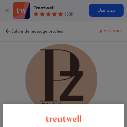
Treatwell
Use app
130K
Salons de massage proches
JE M'IDENTIFIE
Plaisir Zen