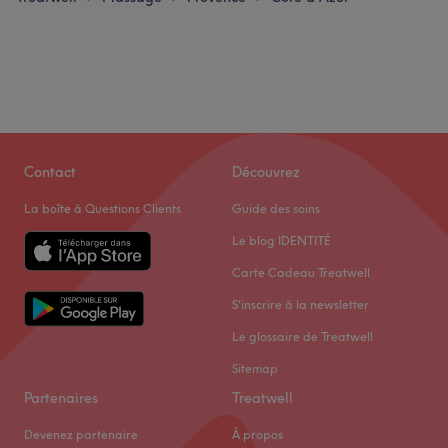
Contact
Découvrez
La boîte à Questions Clients
Guide des soins
Le blog IDENTITÉ
Carte Cadeau Treatwell
S'inscrire à la newsletter
Le glossaire de Treatwell
Sitemap
Partenaires
Treatwell
Devenez partenaire
À propos