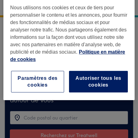
1844 Avenue Pierre Auguste Renoir
,
La Seyne-sur-
Nous utilisons nos cookies et ceux de tiers pour
Mer
,
83500
personnaliser le contenu et les annonces, pour fournir
des fonctionnalités de médias sociaux et pour
analyser notre trafic. Nous partageons également des
Désolé, cet établissement n'est
informations sur la façon dont vous utilisez notre site
temporairement pas disponible sur
avec nos partenaires en matière d'analyse web, de
Treatwell.
publicité et de médias sociaux.
Politique en matière
de cookies
Mais découvrez ci-dessous des partenaires
similaires qui pourraient vous plaire.
Paramètres des
Autoriser tous les
cookies
cookies
Trouver les meilleurs établissements
autour de vous
Recherchez sur Treatwell