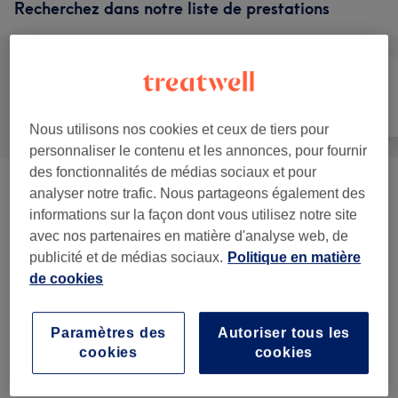
Recherchez dans notre liste de prestations
Tout
Corps
Fitness
Nous utilisons nos cookies et ceux de tiers pour
personnaliser le contenu et les annonces, pour fournir
des fonctionnalités de médias sociaux et pour
Séance UV Bronzage
(
3
)
analyser notre trafic. Nous partageons également des
à partir de 10 €
informations sur la façon dont vous utilisez notre site
avec nos partenaires en matière d'analyse web, de
Perte De Poids Et Anti-cellulite
(
2
)
à partir de 10 €
publicité et de médias sociaux.
Politique en matière
de cookies
Massage Lymphatique, Sauna Japonais, Bien-
10 €
être Et Minceur
(
1
)
Paramètres des
Autoriser tous les
Hammam Et Sauna
(
1
)
10 €
cookies
cookies