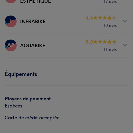
ESTHETIQUE
17 avis
Corps
Fitness
Prestations
4.6
I
INFRABIKE
10 avis
Corps
Prestations
5.0
A2
AQUABIKE
11 avis
Corps
Prestations
Équipements
Corps
Fitness
Moyens de paiement
Espèces
Carte de crédit acceptée