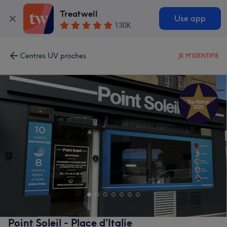
Treatwell
Use app
130K
Centres UV proches
JE M'IDENTIFIE
Point Soleil - Place d'Italie