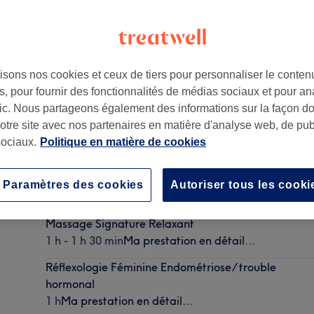
isons nos cookies et ceux de tiers pour personnaliser le contenu
, pour fournir des fonctionnalités de médias sociaux et pour an
ris
afic. Nous partageons également des informations sur la façon d
notre site avec nos partenaires en matière d'analyse web, de publ
ociaux.
Politique en matière de cookies
Massage Energie Féminine & Anti-Stress
Paramètres des cookies
Autoriser tous les cooki
1 h
Ma prestation en détail...
Massage Signature Relaxant
1 h - 1 h 30 min
Ma prestation en détail...
Réflexologie Féminine Endométriose/ trouble
hormonal
1 h
Ma prestation en détail...