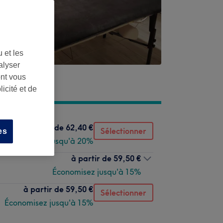
 et les
alyser
ont vous
icité et de
à partir de
62,40 €
Sélectionner
es
Économisez jusqu'à 20%
à partir de
59,50 €
Économisez jusqu'à 15%
à partir de
59,50 €
Sélectionner
Économisez jusqu'à 15%