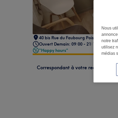
Nous util
annonces
40 bis Rue du Faubourg Poissonnière
,
Pa
notre tr
Ouvert Demain: 09:00 - 21:15
utilisez 
"Happy hours"
médias s
Correspondant à votre recherche