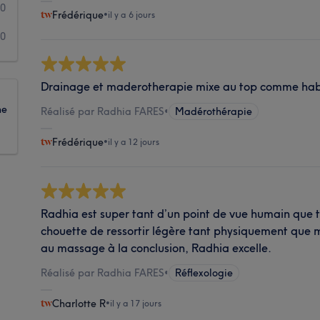
0
Frédérique
•
il y a 6 jours
0
Drainage et maderotherapie mixe au top comme hab
ne
Réalisé par Radhia FARES
•
Madérothérapie
Frédérique
•
il y a 12 jours
Radhia est super tant d’un point de vue humain que 
chouette de ressortir légère tant physiquement que 
au massage à la conclusion, Radhia excelle.
Réalisé par Radhia FARES
•
Réflexologie
Charlotte R
•
il y a 17 jours