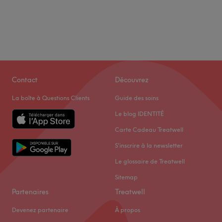
Contact
Découvrez
La boîte à Questions Clients
Guide des soins
Le blog IDENTITÉ
Carte Cadeau Treatwell
S'inscrire à la newsletter
Le glossaire de Treatwell
Sitemap
Partenaires
Treatwell
Devenez partenaire
À propos