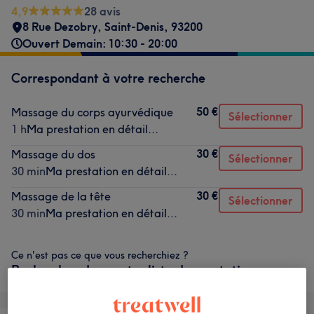
4,9
28 avis
8 Rue Dezobry
,
Saint-Denis
,
93200
Ouvert Demain: 10:30 - 20:00
Correspondant à votre recherche
50 €
Massage du corps ayurvédique
Sélectionner
1 h
Ma prestation en détail...
30 €
Massage du dos
Sélectionner
30 min
Ma prestation en détail...
30 €
Massage de la tête
Sélectionner
30 min
Ma prestation en détail...
Ce n'est pas ce que vous recherchiez ?
Recherchez dans notre liste de prestations