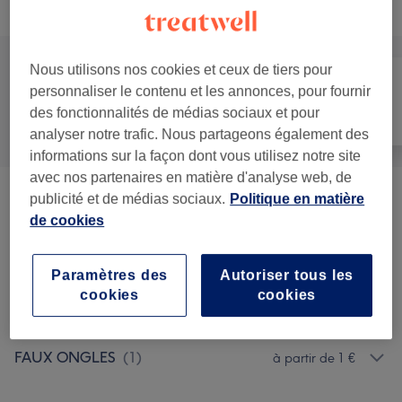
Recherchez dans notre liste de prestations
Nous utilisons nos cookies et ceux de tiers pour
personnaliser le contenu et les annonces, pour fournir
Manucure et
des fonctionnalités de médias sociaux et pour
Tout
Épilation
Beauté des pieds
analyser notre trafic. Nous partageons également des
informations sur la façon dont vous utilisez notre site
avec nos partenaires en matière d'analyse web, de
publicité et de médias sociaux.
Politique en matière
BEAUTE DES PIEDS
(
1
)
à partir de 10 €
de cookies
FORFAIT MAINS + PIEDS
(
5
)
à partir de 35 €
Paramètres des
Autoriser tous les
BEAUTÉ DES MAINS
cookies
cookies
à partir de 10 €
MANUCURE
(
1
)
FAUX ONGLES
(
1
)
à partir de 1 €