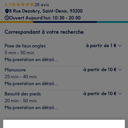
4,9
28 avis
8 Rue Dezobry
,
Saint-Denis
,
93200
Ouvert Aujourd'hui: 10:30 - 20:00
Correspondant à votre recherche
à partir de
1 €
Pose de faux ongles
5 min - 50 min
Ma prestation en détail...
à partir de
10 €
Manucure
25 min - 40 min
Ma prestation en détail...
à partir de
10 €
Beauté des pieds
20 min - 50 min
Ma prestation en détail...
Ce n'est pas ce que vous recherchiez ?