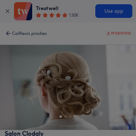
Treatwell
Use app
130K
Coiffeurs proches
JE M'IDENTIFIE
Salon Clodaly