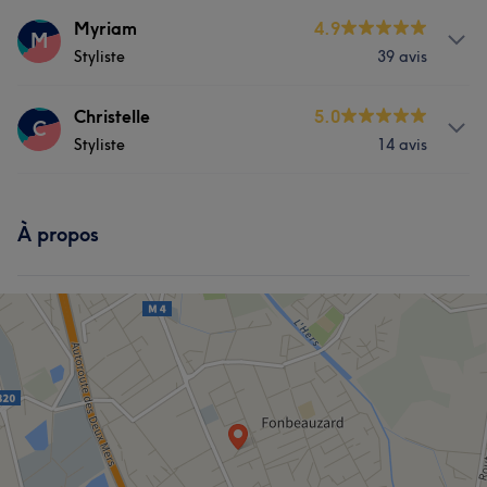
Prestations
Myriam
4.9
M
Styliste
39 avis
Coiffure
Prestations
Christelle
5.0
C
Styliste
14 avis
Coiffure
Prestations
À propos
Coiffure