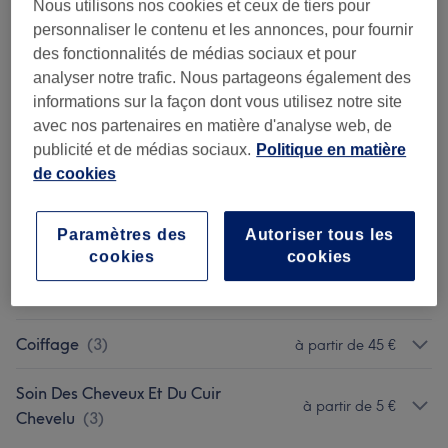
2 h 15 min
Ma prestation en détail...
Nous utilisons nos cookies et ceux de tiers pour
personnaliser le contenu et les annonces, pour fournir
des fonctionnalités de médias sociaux et pour
Ce n'est pas ce que vous recherchiez ?
analyser notre trafic. Nous partageons également des
Recherchez dans notre liste de prestations
informations sur la façon dont vous utilisez notre site
avec nos partenaires en matière d'analyse web, de
Forfaits
(
13
)
à partir de 64 €
publicité et de médias sociaux.
Politique en matière
de cookies
Brushing
(
3
)
à partir de 21 €
Paramètres des
Autoriser tous les
Coupe Et Coiffure
(
5
)
à partir de 19 €
cookies
cookies
Coupe Enfant Et Adolescent
(
2
)
à partir de 12 €
Coiffage
(
3
)
à partir de 45 €
Soin Des Cheveux Et Du Cuir
à partir de 5 €
Chevelu
(
3
)