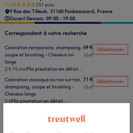
5,0
131 avis
9 Rue des Tilleuls, 31140 Fonbeauzard, France
Ouvert Demain: 09:00 - 19:00
Correspondant à votre recherche
69 €
Coloration temporaire, shampoing,
Sélectionner
coupe et brushing - Cheveux mi-
73 €
longs
2 h 15 min
Ma prestation en détail...
71 €
Coloration classique ou ton sur ton,
Sélectionner
shampoing, coupe et brushing -
75 €
Cheveux longs
2 h
Ma prestation en détail...
74 €
Coloration sans ammoniaque
Sélectionner
Carmen Rituel, shampoing, coupe
78 €
et brushing - Cheveux longs