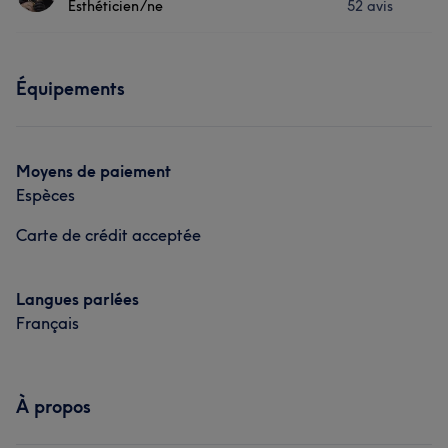
Esthéticien/ne
52 avis
Visage
Massage
Épilation
Prestations
Manucure et Beauté des pieds
Équipements
Visage
Massage
Épilation
Manucure et Beauté des pieds
Moyens de paiement
Espèces
Carte de crédit acceptée
Langues parlées
Français
À propos