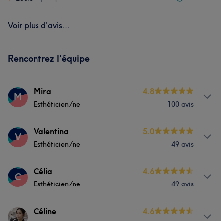
Voir plus d'avis...
Rencontrez l'équipe
Mira
4.8
M
Esthéticien/ne
100 avis
Prestations
Valentina
5.0
V
Esthéticien/ne
49 avis
Visage
Massage
Épilation
Prestations
Célia
4.6
Manucure et Beauté des pieds
C
Esthéticien/ne
49 avis
Visage
Massage
Épilation
Prestations
Céline
4.6
Manucure et Beauté des pieds