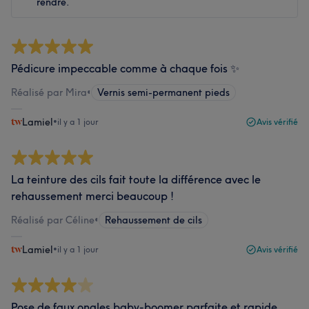
rendre.
Pédicure impeccable comme à chaque fois ✨
Réalisé par Mira
•
Vernis semi-permanent pieds
Lamiel
•
il y a 1 jour
Avis vérifié
La teinture des cils fait toute la différence avec le
rehaussement merci beaucoup !
Réalisé par Céline
•
Rehaussement de cils
Lamiel
•
il y a 1 jour
Avis vérifié
Pose de faux ongles baby-boomer parfaite et rapide