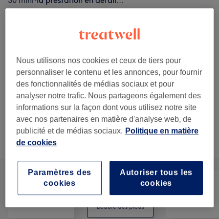
30 min
Ma prestation en détail...
40 €
Manucure & Pose de vernis semi-
Sélectionner
permanent French
47 €
45 min
Ma prestation en détail...
25 €
Mains - Pose de vernis semi-
Nous utilisons nos cookies et ceux de tiers pour
Sélectionner
permanent coloré
27 €
personnaliser le contenu et les annonces, pour fournir
30 min
Ma prestation en détail...
des fonctionnalités de médias sociaux et pour
analyser notre trafic. Nous partageons également des
Voir 5 plus de prestations correspondantes...
informations sur la façon dont vous utilisez notre site
avec nos partenaires en matière d'analyse web, de
publicité et de médias sociaux.
Politique en matière
Ce n'est pas ce que vous recherchiez ?
Recherchez dans notre liste de prestations
de cookies
Paramètres des
Autoriser tous les
cookies
cookies
Manucure et
Tout
Épilation
Beauté des pieds