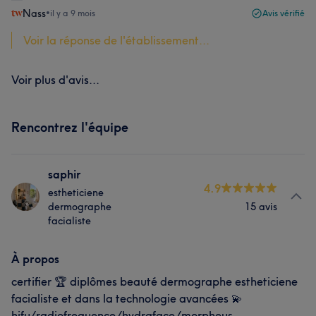
Nass
•
il y a 9 mois
Avis vérifié
Voir la réponse de l'établissement...
Voir plus d'avis...
Rencontrez l'équipe
saphir
4.9
estheticiene
dermographe
15 avis
facialiste
À propos
certifier 🏆 diplômes beauté dermographe estheticiene
facialiste et dans la technologie avancées 💫
hifu/radiofrequence/hydraface/morpheus