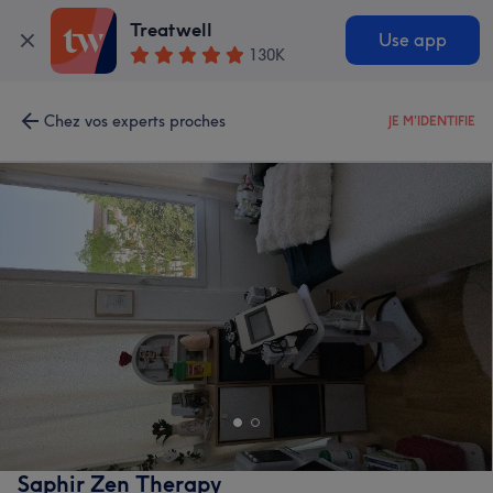
Treatwell
Use app
130K
Chez vos experts proches
JE M'IDENTIFIE
Saphir Zen Therapy