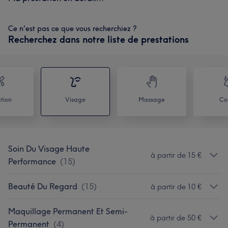
Ce n'est pas ce que vous recherchiez ?
Recherchez dans notre liste de prestations
ation
Visage
Massage
Co
Soin Du Visage Haute
à partir de 15 €
Performance
(
15
)
Beauté Du Regard
(
15
)
à partir de 10 €
Maquillage Permanent Et Semi-
à partir de 50 €
Permanent
(
4
)