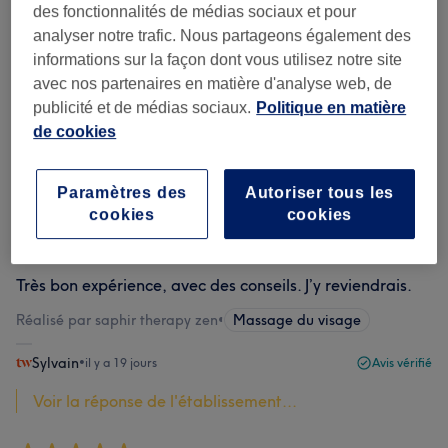
Toutes les prestations
des fonctionnalités de médias sociaux et pour
beauté
analyser notre trafic. Nous partageons également des
informations sur la façon dont vous utilisez notre site
Évaluation
Filtrer par évaluation
avec nos partenaires en matière d'analyse web, de
publicité et de médias sociaux.
Politique en matière
Avis vérifiés
de cookies
Rédigé par nos clients, pour vous faire une idée de la
qualité du salon dans lequel vous souhaitez vous
rendre.
Paramètres des
Autoriser tous les
cookies
cookies
Très bon expérience, avec des conseils. J’y reviendrais.
Réalisé par saphir therapy zen
•
Massage du visage
Sylvain
•
il y a 19 jours
Avis vérifié
Voir la réponse de l'établissement...