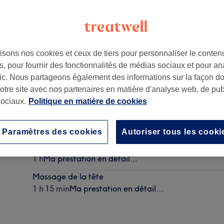
isons nos cookies et ceux de tiers pour personnaliser le contenu
, pour fournir des fonctionnalités de médias sociaux et pour an
3008
afic. Nous partageons également des informations sur la façon d
notre site avec nos partenaires en matière d'analyse web, de publ
ociaux.
Politique en matière de cookies
Shiatsu sur chaise
30 min
Ma prestation en détail...
Paramètres des cookies
Autoriser tous les cooki
Massage du corps Lomi-Lomi
1 h
Ma prestation en détail...
Massage de la tête
1 h 15 min
Ma prestation en détail...