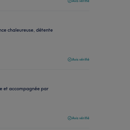
Avis vérifié
ance chaleureuse, détente
Avis vérifié
sée et accompagnée par
Avis vérifié