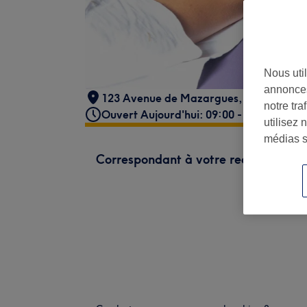
Nous util
annonces
123 Avenue de Mazargues
,
Marseille
,
1
notre tr
Ouvert Aujourd'hui: 09:00 - 19:00
utilisez 
médias s
Correspondant à votre recherche