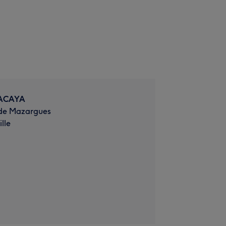
ACAYA
de Mazargues
lle