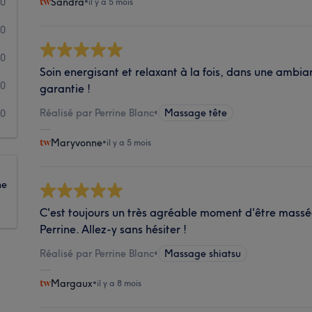
10
Sandra
•
il y a 5 mois
0
0
Soin energisant et relaxant à la fois, dans une ambi
0
garantie !
Réalisé par Perrine Blanc
•
Massage tête
0
Maryvonne
•
il y a 5 mois
ne
C'est toujours un très agréable moment d'être mas
Perrine. Allez-y sans hésiter !
Réalisé par Perrine Blanc
•
Massage shiatsu
Margaux
•
il y a 8 mois