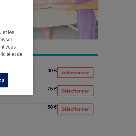
 et les
alyser
ont vous
icité et de
30 €
Sélectionner
es
75 €
Sélectionner
50 €
Sélectionner