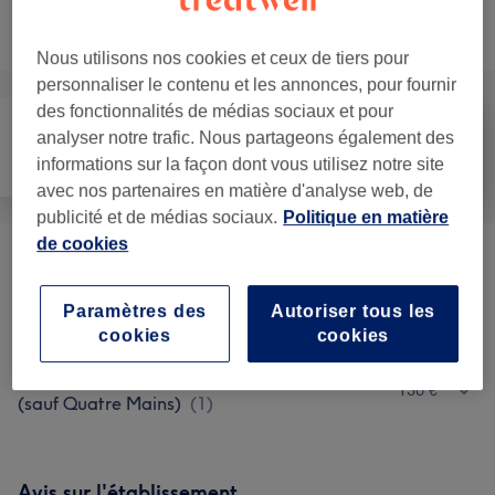
Ce n'est pas ce que vous recherchiez ?
Recherchez dans notre liste de prestations
Nous utilisons nos cookies et ceux de tiers pour
personnaliser le contenu et les annonces, pour fournir
des fonctionnalités de médias sociaux et pour
analyser notre trafic. Nous partageons également des
informations sur la façon dont vous utilisez notre site
Visage
Massage
Corps
avec nos partenaires en matière d'analyse web, de
publicité et de médias sociaux.
Politique en matière
de cookies
Massage En Duo
(
1
)
à partir de 99 €
Paramètres des
Autoriser tous les
Gommage Du Corps
(
1
)
40 €
cookies
cookies
Massage Aux Choix 1h Et Gommage 30min
130 €
(sauf Quatre Mains)
(
1
)
Avis sur l'établissement