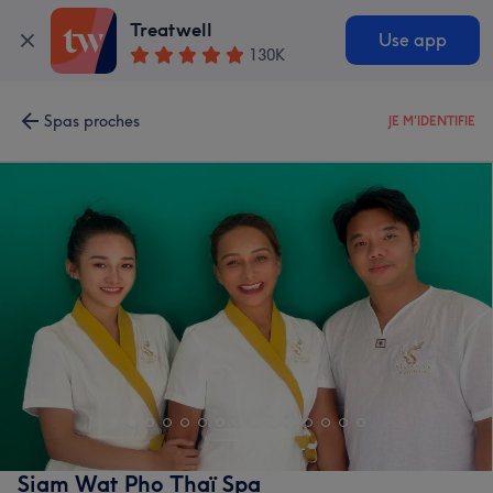
Treatwell
Use app
130K
Spas proches
JE M'IDENTIFIE
Siam Wat Pho Thaï Spa