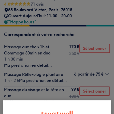
4,8
71 avis
55 Boulevard Victor
,
Paris
,
75015
Ouvert Aujourd'hui: 11:00 - 20:00
"Happy hours"
Correspondant à votre recherche
170 €
Massage aux choix 1h et
Sélectionner
Gommage 30min en duo
250 €
1 h 30 min
Ma prestation en détail...
à partir de
75 €
Massage Réflexologie plantaire
1 h - 2 h
Ma prestation en détail...
99 €
Massage du visage et la tête en
Sélectionner
duo
130 €
1 h
Ma prestation en détail...