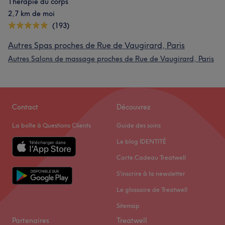
Thérapie du corps
2,7 km de moi
(193)
Autres Spas proches de Rue de Vaugirard, Paris
Autres Salons de massage proches de Rue de Vaugirard, Paris
Contact
Découvrez
La boîte à Questions Clients
Guide des soins
Le blog IDENTITÉ
Carte Cadeau Treatwell
S'inscrire à la newsletter
Le glossaire de Treatwell
Sitemap
Partenaires
Treatwell