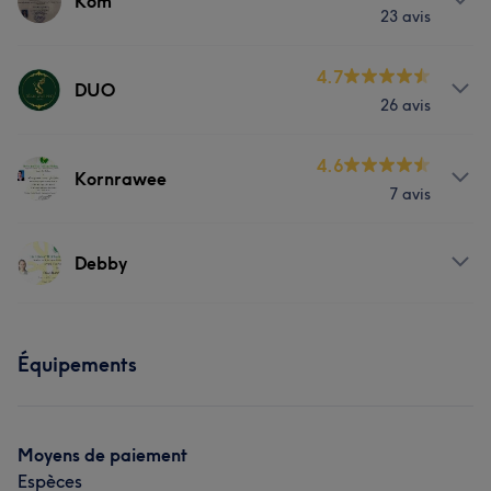
Kom
23 avis
Corps
Visage
Massage
Prestations
4.7
DUO
26 avis
Corps
Visage
Massage
Prestations
4.6
Kornrawee
7 avis
Corps
Visage
Massage
Prestations
Épilation
Debby
Corps
Visage
Massage
Prestations
Équipements
Corps
Visage
Massage
Moyens de paiement
Espèces