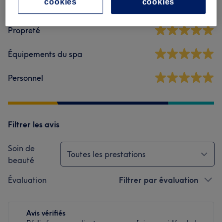
cookies
cookies
Ambiance
Propreté
Équipements du spa
Personnel
Filtrer les avis
Soin de
Toutes les prestations
beauté
Évaluation
Filtrer par évaluation
Avis vérifiés