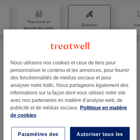
Manucure et
Épilation
Vis
Beauté des pieds
Femme - Épilation À La Cire
(
15
)
à partir de 7 €
Nous utilisons nos cookies et ceux de tiers pour
Homme - Épilation À La Cire
(
2
)
personnaliser le contenu et les annonces, pour fournir
à partir de 5 €
des fonctionnalités de médias sociaux et pour
analyser notre trafic. Nous partageons également des
informations sur la façon dont vous utilisez notre site
Avis sur l'établissement
avec nos partenaires en matière d'analyse web, de
publicité et de médias sociaux.
Politique en matière
4,8
de cookies
3332 avis
Paramètres des
Autoriser tous les