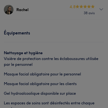
Expérimenté/e
17
Exceptionnel/le
15
Perfectionniste
18
Professionnel/le
12
Expert/e
11
Prestations
4.8
Épilation
Manucure et Beauté des pieds
Rachel
Qualifié/e
9
38 avis
Corps
Visage
Massage
L'avis de nos clients sur Eva
Prestations
Épilation
Manucure et Beauté des pieds
Équipements
Professionnel/le
21
Attentionné/e
19
Corps
Visage
Massage
L'avis de nos clients sur Sara
Méticuleux/euse
15
Efficace
10
Épilation
Manucure et Beauté des pieds
Nettoyage et hygiène
Professionnel/le
24
Méticuleux/euse
14
Efficace
13
Visière de protection contre les éclaboussures utilisée
L'avis de nos clients sur Rachel
Agréable
13
par le personnel
Attentionné/e
6
Masque facial obligatoire pour le personnel
Masque facial obligatoire pour les clients
Gel hydroalcoolique disponible sur place
Les espaces de soins sont désinfectés entre chaque