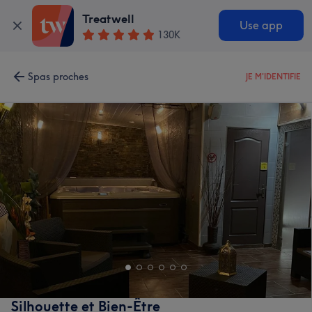
Treatwell
Use app
130K
Spas proches
JE M'IDENTIFIE
Silhouette et Bien-Être