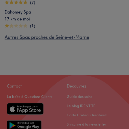
(7)
Dahomey Spa
17 km de moi
(1)
Autres Spas proches de Seine-et-Marne
Contact
Découvrez
La boîte à Questions Clients
Guide des soins
Le blog IDENTITÉ
Carte Cadeau Treatwell
S'inscrire à la newsletter