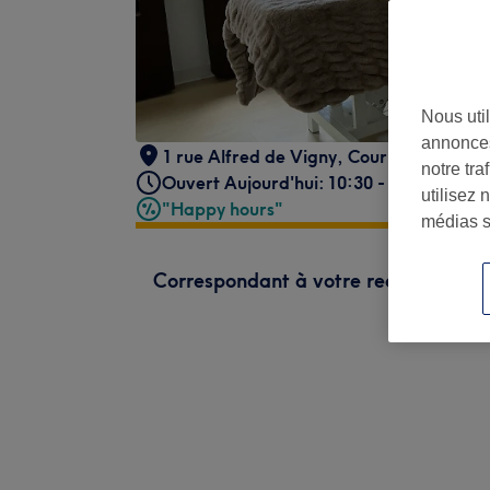
Nous util
annonces
1 rue Alfred de Vigny
,
Courbevoie
,
924
notre tr
Ouvert Aujourd'hui: 10:30 - 20:00
utilisez 
"Happy hours"
médias s
Correspondant à votre recherche