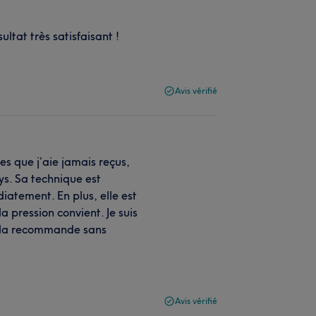
ltat très satisfaisant !
Avis vérifié
es que j’aie jamais reçus,
ys. Sa technique est
diatement. En plus, elle est
a pression convient. Je suis
e la recommande sans
Avis vérifié