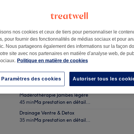
isons nos cookies et ceux de tiers pour personnaliser le contenu
, pour fournir des fonctionnalités de médias sociaux et pour an
00
afic. Nous partageons également des informations sur la façon d
notre site avec nos partenaires en matière d'analyse web, de publ
ociaux.
Politique en matière de cookies
Drainage visage éclat
Paramètres des cookies
Autoriser tous les cooki
30 min
Ma prestation en détail...
Madérothérapie Jambes légère
45 min
Ma prestation en détail...
Drainage Ventre & Detox
35 min
Ma prestation en détail...