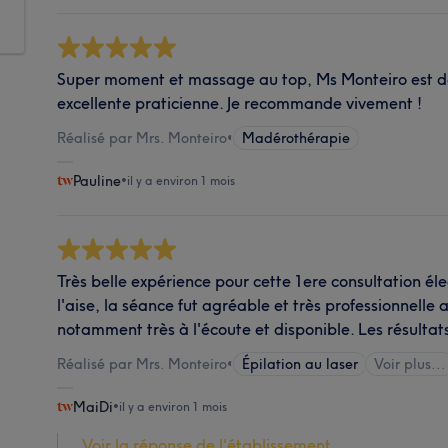
Super moment et massage au top, Ms Monteiro est de
excellente praticienne. Je recommande vivement !
Réalisé par Mrs. Monteiro
•
Madérothérapie
Pauline
•
il y a environ 1 mois
Très belle expérience pour cette 1ere consultation élec
l'aise, la séance fut agréable et très professionnelle
notamment très à l'écoute et disponible. Les résultats
Réalisé par Mrs. Monteiro
•
Épilation au laser
Voir plus...
MaiDi
•
il y a environ 1 mois
Voir la réponse de l'établissement...