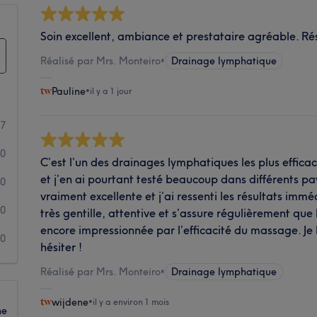
Soin excellent, ambiance et prestataire agréable. Résu
Réalisé par Mrs. Monteiro
•
Drainage lymphatique
Pauline
•
il y a 1 jour
7
0
C’est l’un des drainages lymphatiques les plus efficac
et j’en ai pourtant testé beaucoup dans différents pa
0
vraiment excellente et j’ai ressenti les résultats immé
0
très gentille, attentive et s’assure régulièrement que l
encore impressionnée par l’efficacité du massage. J
0
hésiter !
Réalisé par Mrs. Monteiro
•
Drainage lymphatique
wijdene
•
il y a environ 1 mois
ne