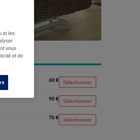
 et les
alyser
ont vous
icité et de
60 €
Sélectionner
es
90 €
Sélectionner
70 €
Sélectionner