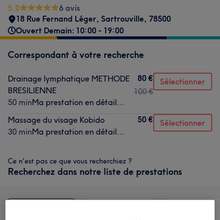
5,0
6 avis
18 Rue Fernand Léger
,
Sartrouville
,
78500
Ouvert Demain: 10:00 - 19:00
Correspondant à votre recherche
80 €
Drainage lymphatique METHODE
Sélectionner
BRESILIENNE
100 €
50 min
Ma prestation en détail...
50 €
Massage du visage Kobido
Sélectionner
30 min
Ma prestation en détail...
Ce n'est pas ce que vous recherchiez ?
Recherchez dans notre liste de prestations