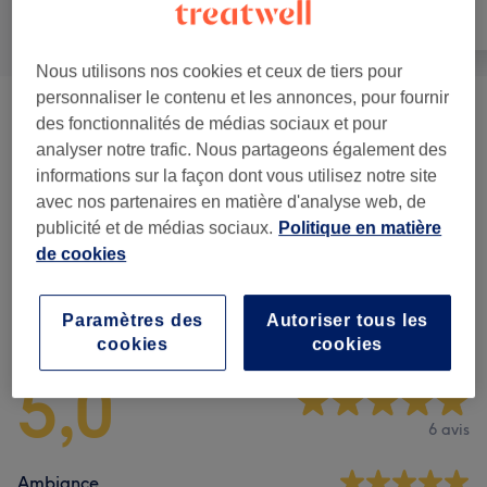
Tout
Visage
Massage
Nous utilisons nos cookies et ceux de tiers pour
personnaliser le contenu et les annonces, pour fournir
DRAINAGE LYMPHATIQUE
(
2
)
à partir de 80 €
des fonctionnalités de médias sociaux et pour
analyser notre trafic. Nous partageons également des
BEAUTE DU REGARD
(
1
)
40 €
informations sur la façon dont vous utilisez notre site
avec nos partenaires en matière d'analyse web, de
Massage Kobido
(
1
)
50 €
publicité et de médias sociaux.
Politique en matière
de cookies
Avis sur l'établissement
Paramètres des
Autoriser tous les
cookies
cookies
5,0
6 avis
Ambiance