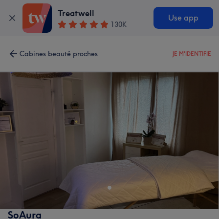
Treatwell
Use app
130K
Cabines beauté proches
JE M'IDENTIFIE
SoAura