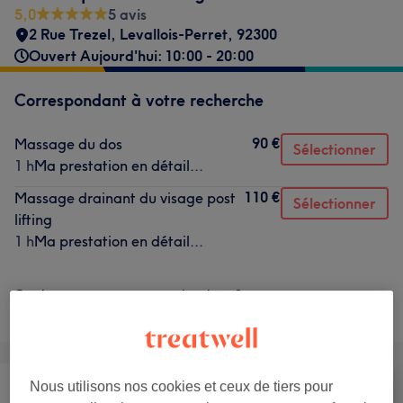
5,0
5 avis
2 Rue Trezel
,
Levallois-Perret
,
92300
Ouvert Aujourd'hui: 10:00 - 20:00
Correspondant à votre recherche
90 €
Massage du dos
Sélectionner
1 h
Ma prestation en détail...
110 €
Massage drainant du visage post
Sélectionner
lifting
1 h
Ma prestation en détail...
Ce n'est pas ce que vous recherchiez ?
Recherchez dans notre liste de prestations
Nous utilisons nos cookies et ceux de tiers pour