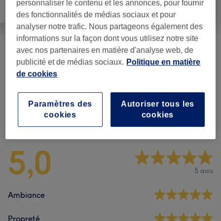
personnaliser le contenu et les annonces, pour fournir
Tout
Visage
Massage
des fonctionnalités de médias sociaux et pour
analyser notre trafic. Nous partageons également des
informations sur la façon dont vous utilisez notre site
avec nos partenaires en matière d'analyse web, de
Massage Classique
(
1
)
90 €
publicité et de médias sociaux.
Politique en matière
de cookies
Réflexologie Et Massage Lymphatique
(
1
)
110 €
Paramètres des
Autoriser tous les
cookies
cookies
Avis sur l'établissement
5,0
5 avis
Ambiance
Propreté