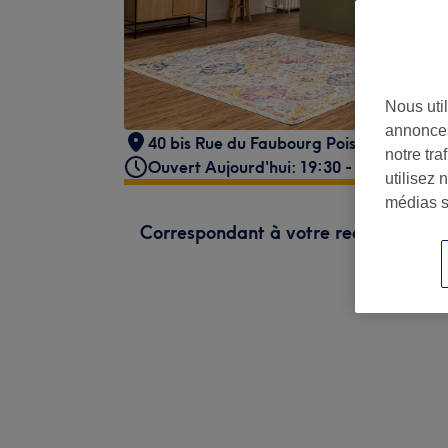
Nous util
annonces
40 bis Rue du Faubourg Poissonnière
,
Pa
notre tr
Ouvert Aujourd'hui: 19:30 - 21:15
utilisez 
médias s
Correspondant à votre recherche