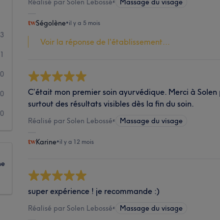
Réalisé par Solen Lebossé
•
Massage du visage
Ségolène
•
il y a 5 mois
33
Voir la réponse de l'établissement...
1
0
C’était mon premier soin ayurvédique. Merci à Solen
0
surtout des résultats visibles dès la fin du soin.
0
Réalisé par Solen Lebossé
•
Massage du visage
Karine
•
il y a 12 mois
ne
super expérience ! je recommande :)
Réalisé par Solen Lebossé
•
Massage du visage