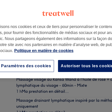
isons nos cookies et ceux de tiers pour personnaliser le contenu
, pour fournir des fonctionnalités de médias sociaux et pour an
ris
,
75010
afic. Nous partageons également des informations sur la façon d
notre site avec nos partenaires en matière d'analyse web, de publ
ociaux.
Politique en matière de cookies
Massage visage antirides & bonne mine au Kansa Wa
Rose - 50 min - Mixte
Paramètres des cookies
Autoriser tous les cooki
50 min
Ma prestation en détail...
Massage visage au Kansa Wand à l'huile de rose + 
lymphatique du visage - 60min - Mixte
1 h
Ma prestation en détail...
Massage drainant lymphatique inspiré par la mét
uniquement