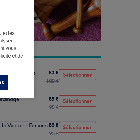
 et les
alyser
ont vous
icité et de
80 €
nd à l'huile de
Sélectionner
100 €
es
85 €
drainage
Sélectionner
95 €
85 €
hode Vodder - Femmes
Sélectionner
95 €