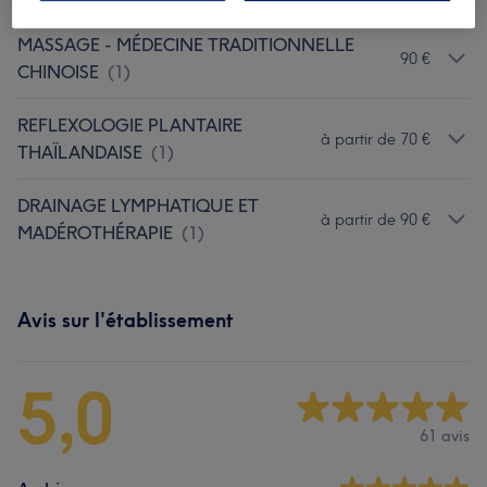
MASSAGE - MÉDECINE TRADITIONNELLE
90 €
CHINOISE
(
1
)
REFLEXOLOGIE PLANTAIRE
à partir de 70 €
THAÏLANDAISE
(
1
)
DRAINAGE LYMPHATIQUE ET
à partir de 90 €
MADÉROTHÉRAPIE
(
1
)
Avis sur l'établissement
5,0
61 avis