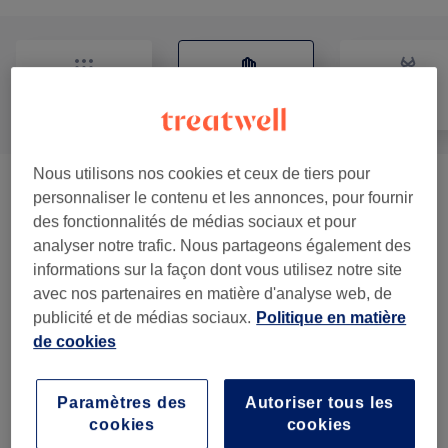
Tout
Massage
Corps
Nous utilisons nos cookies et ceux de tiers pour
Massage Bien-être LE DOUX
(
1
)
à partir de 50 €
personnaliser le contenu et les annonces, pour fournir
des fonctionnalités de médias sociaux et pour
Massage Bien-être L'APPUYÉ
(
1
)
à partir de 50 €
analyser notre trafic. Nous partageons également des
informations sur la façon dont vous utilisez notre site
Massage Pré-natal / Femme
avec nos partenaires en matière d'analyse web, de
à partir de 80 €
Enceinte
(
1
)
publicité et de médias sociaux.
Politique en matière
de cookies
MASSAGE VISAGE
(
1
)
à partir de 80 €
Paramètres des
Autoriser tous les
MASSAGE MÉDECINE TRADITIONNELLE
cookies
cookies
80 €
CHINOISE
(
1
)