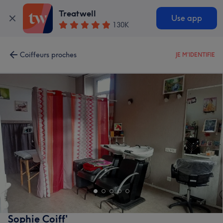
Treatwell
Use app
130K
Coiffeurs proches
JE M'IDENTIFIE
Sophie Coiff'