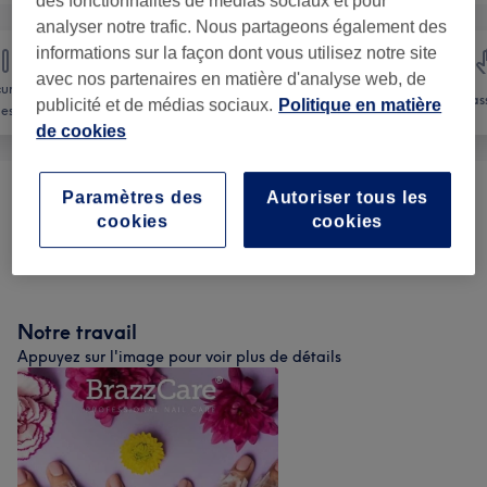
des fonctionnalités de médias sociaux et pour
analyser notre trafic. Nous partageons également des
informations sur la façon dont vous utilisez notre site
avec nos partenaires en matière d'analyse web, de
ure et
Épilation
Visage
Mas
publicité et de médias sociaux.
Politique en matière
es pieds
de cookies
Paramètres des
Autoriser tous les
Femme - Épilation À La Cire
(
7
)
à partir de 8 €
cookies
cookies
Homme - Épilation À La Cire
(
6
)
à partir de 10 €
Notre travail
Appuyez sur l'image pour voir plus de détails