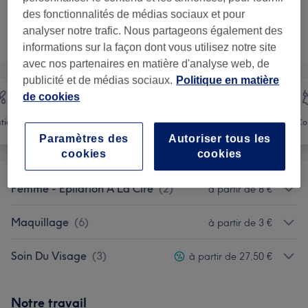
des fonctionnalités de médias sociaux et pour
Ce n'est pas ce que vous recherchiez ?
analyser notre trafic. Nous partageons également des
Recherchez dans notre liste de prestations
informations sur la façon dont vous utilisez notre site
avec nos partenaires en matière d'analyse web, de
publicité et de médias sociaux.
Politique en matière
de cookies
ation
Visage
Massage
Co
Paramètres des
Autoriser tous les
cookies
cookies
Femme - Épilation À La Cire
(
2
)
à partir de 8 €
Maquillage
(
6
)
à partir de 3 €
Soin Du Visage
(
3
)
à partir de 27,50 €
Notre travail