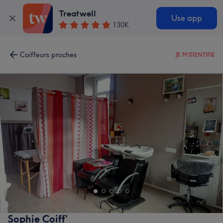
Treatwell
Use app
130K
Coiffeurs proches
JE M'IDENTIFIE
Sophie Coiff'