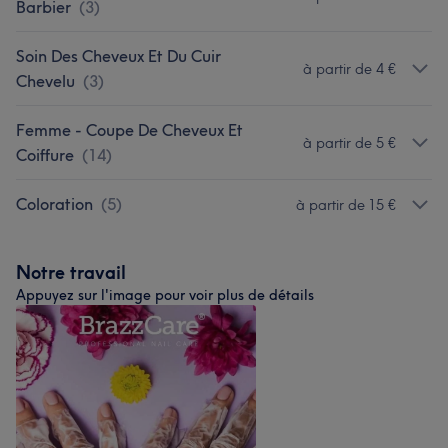
Barbier
(
3
)
Soin Des Cheveux Et Du Cuir
à partir de 4 €
Chevelu
(
3
)
Femme - Coupe De Cheveux Et
à partir de 5 €
Coiffure
(
14
)
Coloration
(
5
)
à partir de 15 €
Notre travail
Appuyez sur l'image pour voir plus de détails