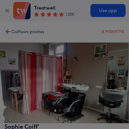
Treatwell
Use app
130K
Coiffeurs proches
JE M'IDENTIFIE
Sophie Coiff'