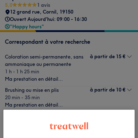
5,0
1 avis
12 grand rue
,
Cornil
,
19150
Ouvert Aujourd'hui: 09:00 - 16:30
"Happy hours"
Correspondant à votre recherche
à partir de
15 €
Coloration semi-permanente, sans
ammoniaque ou permanente
1 h - 1 h 25 min
Ma prestation en détail...
à partir de
10 €
Brushing ou mise en plis
20 min - 35 min
Ma prestation en détail...
à partir de
18,50 €
Shampoing et brushing
30 min - 45 min
Ma prestation en détail...