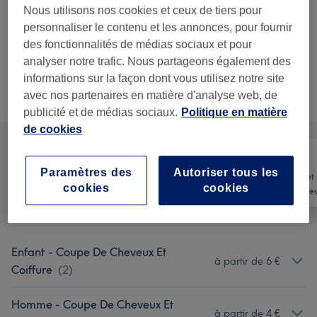
à partir de
18,50 €
Shampoing, soin et brushing
Nous utilisons nos cookies et ceux de tiers pour
20 min - 50 min
personnaliser le contenu et les annonces, pour fournir
Ma prestation en détail...
des fonctionnalités de médias sociaux et pour
analyser notre trafic. Nous partageons également des
informations sur la façon dont vous utilisez notre site
Ce n'est pas ce que vous recherchiez ?
avec nos partenaires en matière d'analyse web, de
Recherchez dans notre liste de prestations
publicité et de médias sociaux.
Politique en matière
de cookies
Paramètres des
Autoriser tous les
Manucure et
Tout
Coiffure
cookies
cookies
Beauté des pie
Enfant - Coupe De Cheveux Et
à partir de 6 €
Coiffure
(
2
)
Homme - Coupe De Cheveux Et
à partir de 4 €