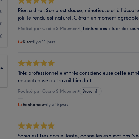
Rien a dire : Sonia est douce, minutieuse et à l’écout
0
joli, le rendu est naturel. C’était un moment agréabl
0
Réalisé par Cecile S Moumen
•
Teinture des cils et des sour
0
Rita
•
il y a 11 jours
ne
Très professionnelle et très consciencieuse cette esth
respectueuse du travail bien fait
Réalisé par Cecile S Moumen
•
Brow lift
Benhamou
•
il y a 16 jours
Sonia est très accueillante, donne les explications N