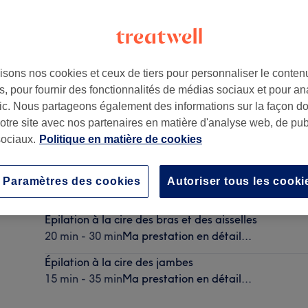
isons nos cookies et ceux de tiers pour personnaliser le contenu
, pour fournir des fonctionnalités de médias sociaux et pour an
afic. Nous partageons également des informations sur la façon d
notre site avec nos partenaires en matière d'analyse web, de publ
ociaux.
Politique en matière de cookies
Épilation à la cire du visage
Paramètres des cookies
Autoriser tous les cooki
10 min - 25 min
Ma prestation en détail...
Épilation à la cire des bras et des aisselles
20 min - 30 min
Ma prestation en détail...
Épilation à la cire des jambes
15 min - 35 min
Ma prestation en détail...