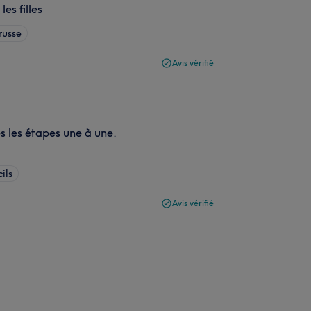
es filles
russe
Avis vérifié
s les étapes une à une.
cils
Avis vérifié