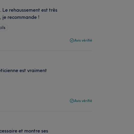
e. Le rehaussement est très
e, je recommande !
cils
Avis vérifié
éticienne est vraiment
Avis vérifié
écessaire et montre ses