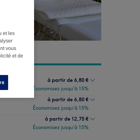
 et les
alyser
ont vous
icité et de
à partir de
6,80 €
es
Économisez jusqu'à 15%
à partir de
6,80 €
Économisez jusqu'à 15%
à partir de
12,75 €
Économisez jusqu'à 15%