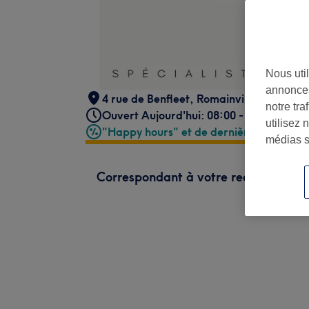
Nous util
annonces
4 rue de Benfleet
,
Romainville
,
93230
notre tr
Ouvert Aujourd'hui: 08:00 - 21:00
utilisez 
"Happy hours" et de dernière minute
médias s
Correspondant à votre recherche