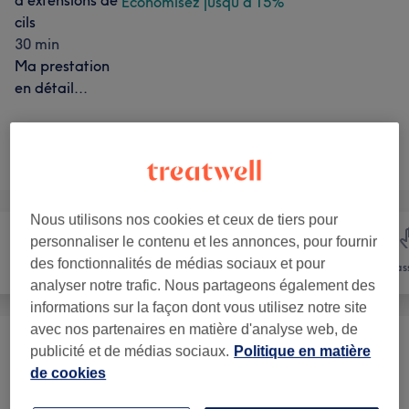
d'extensions de
Économisez jusqu'à 15%
cils
30 min
Ma prestation
en détail...
Ce n'est pas ce que vous recherchiez ?
Recherchez dans notre liste de prestations
Nous utilisons nos cookies et ceux de tiers pour
personnaliser le contenu et les annonces, pour fournir
des fonctionnalités de médias sociaux et pour
Épilation
Visage
Mas
analyser notre trafic. Nous partageons également des
informations sur la façon dont vous utilisez notre site
avec nos partenaires en matière d'analyse web, de
Femme - Épilation À La Cire
(
1
)
publicité et de médias sociaux.
Politique en matière
à partir de 8,50 €
de cookies
Beauté Du Regard
(
13
)
à partir de 4,25 €