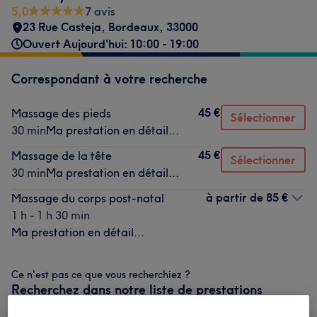
5,0
7 avis
23 Rue Casteja
,
Bordeaux
,
33000
Ouvert Aujourd'hui: 10:00 - 19:00
Correspondant à votre recherche
45 €
Massage des pieds
Sélectionner
30 min
Ma prestation en détail...
45 €
Massage de la tête
Sélectionner
30 min
Ma prestation en détail...
à partir de
85 €
Massage du corps post-natal
1 h - 1 h 30 min
Ma prestation en détail...
Ce n'est pas ce que vous recherchiez ?
Recherchez dans notre liste de prestations