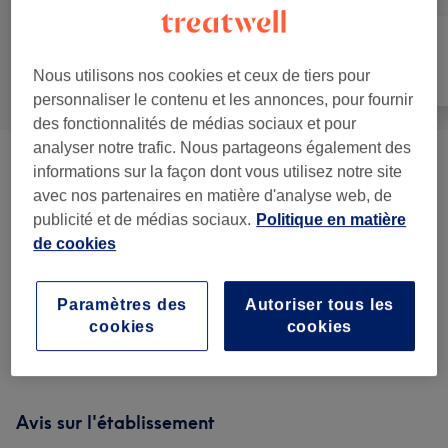
Nous utilisons nos cookies et ceux de tiers pour
Tout
Massage
Corps
personnaliser le contenu et les annonces, pour fournir
des fonctionnalités de médias sociaux et pour
analyser notre trafic. Nous partageons également des
Massage Класичний
(
7
)
à partir de 45 €
informations sur la façon dont vous utilisez notre site
avec nos partenaires en matière d'analyse web, de
Réflexologie Et Massage
publicité et de médias sociaux.
Politique en matière
à partir de 85 €
Lymphatique
(
3
)
de cookies
Massage Avec Chaleur
(
2
)
à partir de 85 €
Paramètres des
Autoriser tous les
cookies
cookies
Massage Équilibre
(
3
)
à partir de 85 €
Avis sur l'établissement