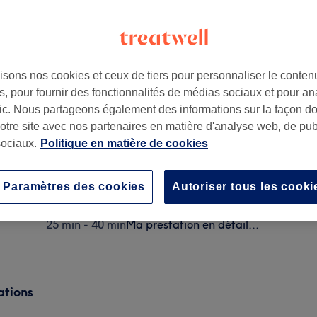
isons nos cookies et ceux de tiers pour personnaliser le contenu
, pour fournir des fonctionnalités de médias sociaux et pour an
afic. Nous partageons également des informations sur la façon d
notre site avec nos partenaires en matière d'analyse web, de publ
ociaux.
Politique en matière de cookies
Soin minceur du corps - Multi-zones électrostimulat
30 min - 45 min
Ma prestation en détail...
Paramètres des cookies
Autoriser tous les cooki
Soin du visage - lifting naturel électrostimulation +
25 min - 40 min
Ma prestation en détail...
ations