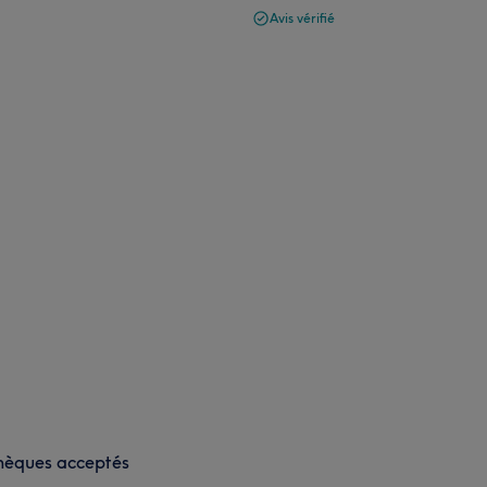
Avis vérifié
hèques acceptés