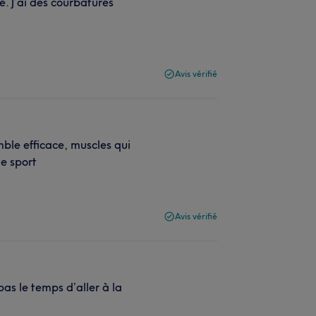
e. J’ai des courbatures
Avis vérifié
mble efficace, muscles qui
de sport
Avis vérifié
as le temps d’aller à la