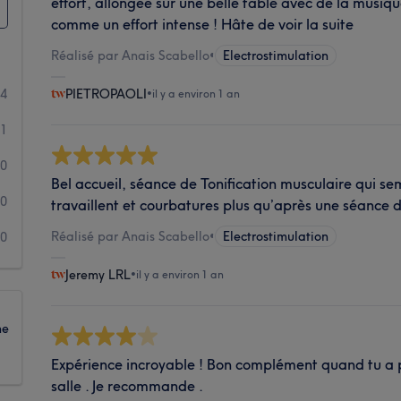
effort, allongée sur une belle table avec de la musiqu
comme un effort intense ! Hâte de voir la suite
Réalisé par Anais Scabello
•
Electrostimulation
4
PIETROPAOLI
•
il y a environ 1 an
1
0
Bel accueil, séance de Tonification musculaire qui se
0
travaillent et courbatures plus qu’après une séance 
Réalisé par Anais Scabello
•
Electrostimulation
0
Jeremy LRL
•
il y a environ 1 an
ne
Expérience incroyable ! Bon complément quand tu a p
salle . Je recommande .