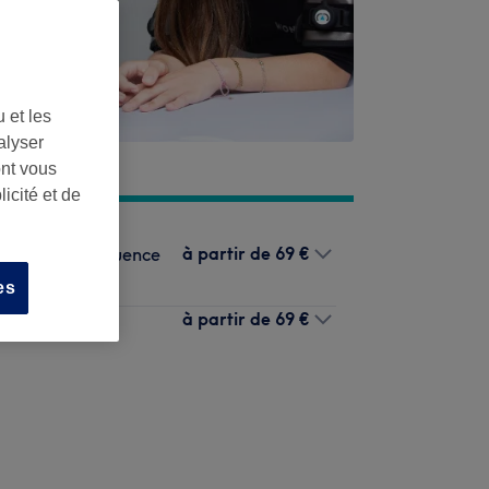
 et les
alyser
ont vous
icité et de
à partir de
69 €
ion + radiofréquence
es
à partir de
69 €
 radiofréquence