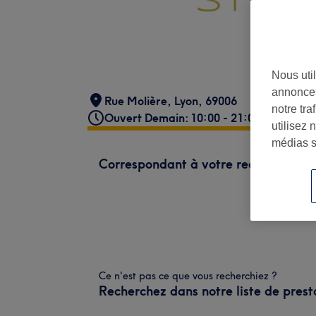
Nous util
annonces
Rue Molière
,
Lyon
,
69006
notre tr
Ouvert Demain: 10:00 - 21:00
utilisez 
médias s
Correspondant à votre recherche
Ce n'est pas ce que vous recherchiez ?
Recherchez dans notre liste de prest