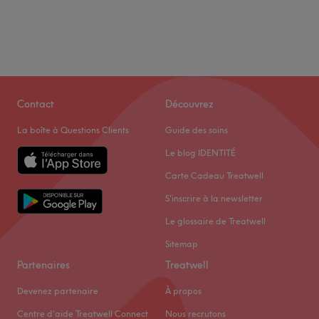
Contact
Découvrez
La boîte à Questions Clients
Guide des soins
Le blog IDENTITÉ
Carte Cadeau Treatwell
S'inscrire à la newsletter
Le glossaire de Treatwell
Sitemap
Partenaires
Treatwell
Devenez partenaire
À propos
Centre d'aide Treatwell Connect
Nous recrutons