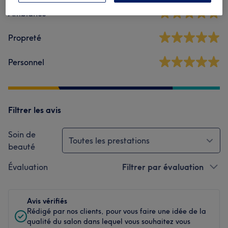
Ambiance
Propreté
Personnel
Filtrer les avis
Soin de
Toutes les prestations
beauté
Évaluation
Filtrer par évaluation
Avis vérifiés
Rédigé par nos clients, pour vous faire une idée de la
qualité du salon dans lequel vous souhaitez vous