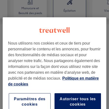
Manucure et
Épilation
Vis
Beauté des pieds
Femme - Épilation À La Cire
(
7
)
à partir de 12 €
Nous utilisons nos cookies et ceux de tiers pour
Homme - Épilation À La Cire
(
2
)
à partir de 15 €
personnaliser le contenu et les annonces, pour fournir
des fonctionnalités de médias sociaux et pour
Épilation Au Fil
(
2
)
à partir de 12 €
analyser notre trafic. Nous partageons également des
informations sur la façon dont vous utilisez notre site
avec nos partenaires en matière d'analyse web, de
Avis sur l'établissement
publicité et de médias sociaux.
Politique en matière
de cookies
4,8
Paramètres des
Autoriser tous les
3410 avis
cookies
cookies