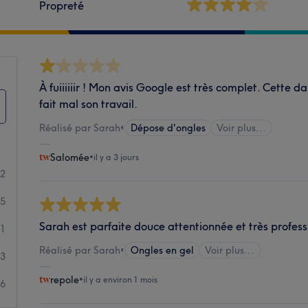
Propreté
À fuiiiiiir ! Mon avis Google est très complet. Cette 
fait mal son travail.
Réalisé par Sarah
•
Dépose d'ongles
Voir plus...
Salomée
•
il y a 3 jours
32
5
Sarah est parfaite douce attentionnée et très profess
1
Réalisé par Sarah
•
Ongles en gel
Voir plus...
3
repole
•
il y a environ 1 mois
6