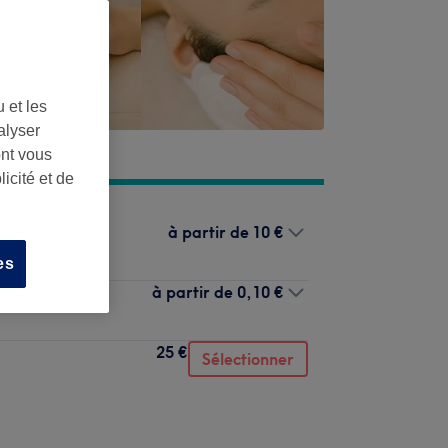
 et les
alyser
ont vous
icité et de
à partir de
10 €
es
à partir de
0,10 €
25 €
Sélectionner