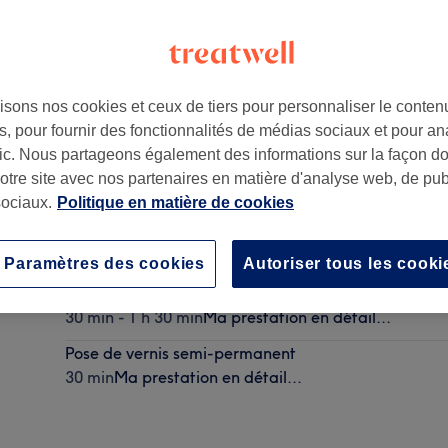
isons nos cookies et ceux de tiers pour personnaliser le contenu
, pour fournir des fonctionnalités de médias sociaux et pour an
lamart, France
afic. Nous partageons également des informations sur la façon d
notre site avec nos partenaires en matière d'analyse web, de publ
ociaux.
Politique en matière de cookies
Dépose
15 min
Ma prestation en détail...
Paramètres des cookies
Autoriser tous les cooki
Soin du visage X Lifting Coréen
30 min - 1 h 30 min
Ma prestation en détail...
Pose de vernis semi-permanent
30 min
Ma prestation en détail...