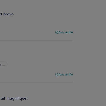
ect bravo
Avis vérifié
s...
Avis vérifié
tait magnifique !