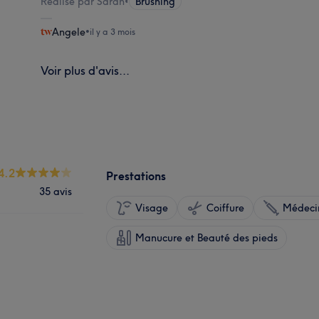
Réalisé par Sarah
•
Brushing
Angele
•
il y a 3 mois
Voir plus d'avis...
4.2
Prestations
35 avis
Visage
Coiffure
Médecin
Manucure et Beauté des pieds