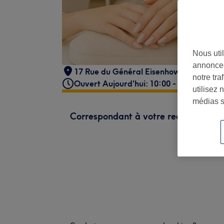
Nous util
annonces
17 Rue du Général Eisenhower, 92140 C
notre tr
Ouvert Aujourd'hui: 10:00 - 20:30
utilisez 
médias s
Correspondant à votre recherche