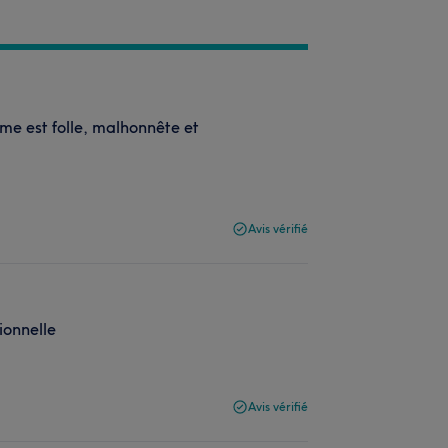
dame est folle, malhonnête et
Avis vérifié
ionnelle
Avis vérifié