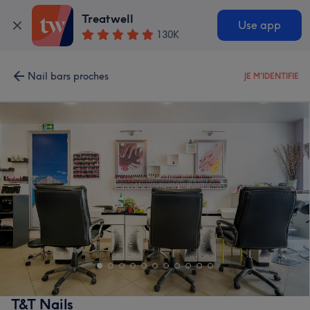
Treatwell
Use app
130K
Nail bars proches
JE M'IDENTIFIE
T&T Nails