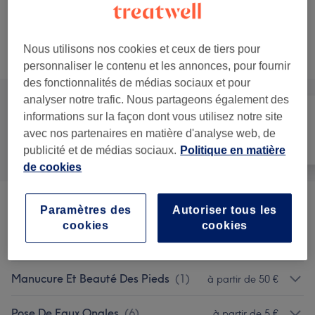
Ma prestation en détail...
Ce n'est pas ce que vous recherchiez ?
Nous utilisons nos cookies et ceux de tiers pour
Recherchez dans notre liste de prestations
personnaliser le contenu et les annonces, pour fournir
des fonctionnalités de médias sociaux et pour
analyser notre trafic. Nous partageons également des
informations sur la façon dont vous utilisez notre site
avec nos partenaires en matière d'analyse web, de
Manucure et
Tout
Épilation
Beauté des pieds
publicité et de médias sociaux.
Politique en matière
de cookies
Manucure
(
5
)
à partir de 10 €
Paramètres des
Autoriser tous les
cookies
cookies
Beauté Des Pieds
(
5
)
à partir de 10 €
Manucure Et Beauté Des Pieds
(
1
)
à partir de 50 €
Pose De Faux Ongles
(
6
)
à partir de 5 €