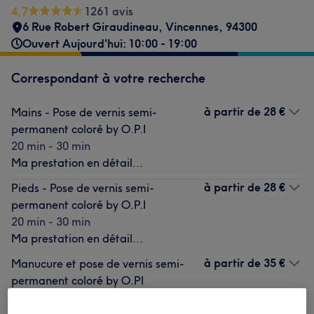
4,7
1261 avis
6 Rue Robert Giraudineau
,
Vincennes
,
94300
Ouvert Aujourd'hui: 10:00 - 19:00
Correspondant à votre recherche
à partir de
28 €
Mains - Pose de vernis semi-
permanent coloré by O.P.I
20 min - 30 min
Ma prestation en détail...
à partir de
28 €
Pieds - Pose de vernis semi-
permanent coloré by O.P.I
20 min - 30 min
Ma prestation en détail...
à partir de
35 €
Manucure et pose de vernis semi-
permanent coloré by O.PI
35 min - 40 min