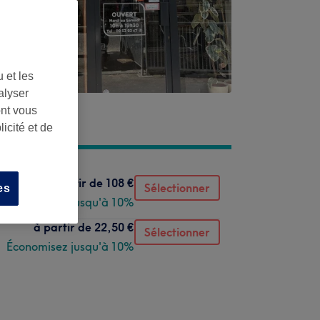
 et les
alyser
ont vous
icité et de
à partir de
108 €
Sélectionner
es
Économisez jusqu'à 10%
à partir de
22,50 €
Sélectionner
Économisez jusqu'à 10%