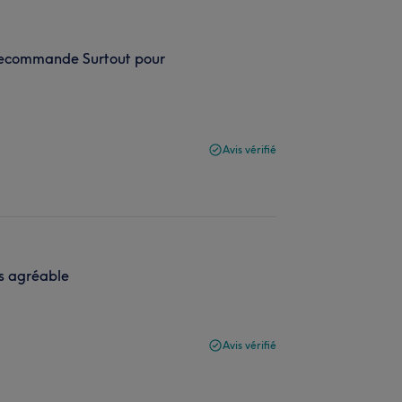
Je recommande Surtout pour
Avis vérifié
ès agréable
Avis vérifié