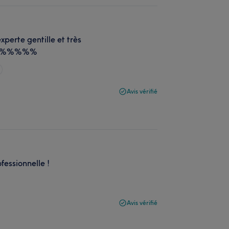
xperte gentille et très
00%%%%%%%
Avis vérifié
fessionnelle !
Avis vérifié