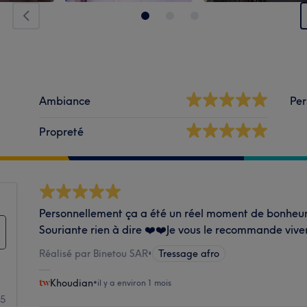
Ambiance
Per
Propreté
Personnellement ça a été un réel moment de bonheur!
Souriante rien à dire ❤️❤️Je vous le recommande viv
Réalisé par Binetou SAR
•
Tressage afro
Khoudian
•
il y a environ 1 mois
5