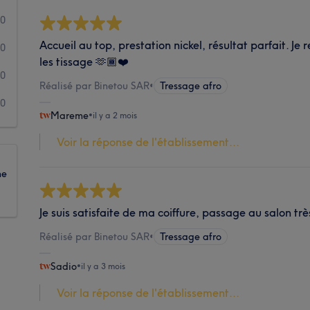
0
Accueil au top, prestation nickel, résultat parfait. 
0
les tissage 🫶🏾❤️
0
Réalisé par Binetou SAR
•
Tressage afro
0
Mareme
•
il y a 2 mois
Voir la réponse de l'établissement...
ne
Je suis satisfaite de ma coiffure, passage au salon tr
Réalisé par Binetou SAR
•
Tressage afro
Sadio
•
il y a 3 mois
Voir la réponse de l'établissement...