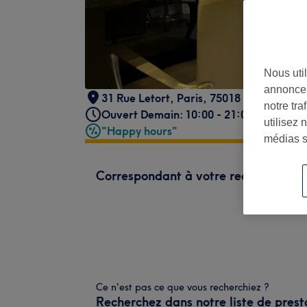
Nous util
annonces
31 Rue Letort
,
Paris
,
75018
notre tr
Ouvert Demain: 10:00 - 21:00
utilisez 
"Happy hours"
médias s
Correspondant à votre recherche
Ce n'est pas ce que vous recherchiez ?
Recherchez dans notre liste de prest