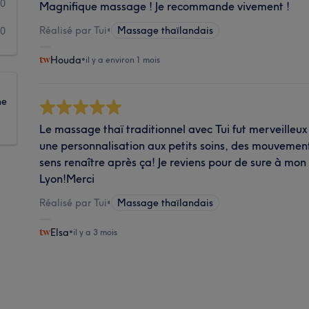
0
Magnifique massage ! Je recommande vivement !
Réalisé par Tui
•
Massage thaïlandais
0
Houda
•
il y a environ 1 mois
ne
Le massage thaï traditionnel avec Tui fut merveilleux 
une personnalisation aux petits soins, des mouvements
sens renaître après ça! Je reviens pour de sure à mo
Lyon!Merci
Réalisé par Tui
•
Massage thaïlandais
Elsa
•
il y a 3 mois