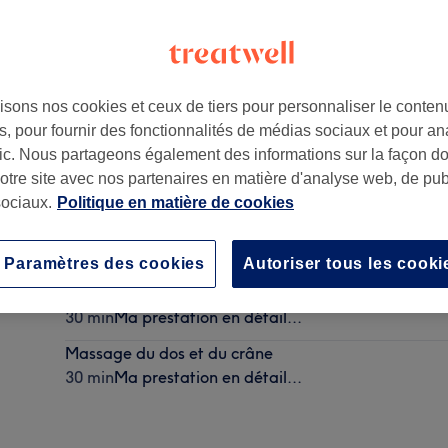
isons nos cookies et ceux de tiers pour personnaliser le contenu
, pour fournir des fonctionnalités de médias sociaux et pour an
afic. Nous partageons également des informations sur la façon d
notre site avec nos partenaires en matière d'analyse web, de publ
ociaux.
Politique en matière de cookies
Massage du dos et des pieds
30 min
Ma prestation en détail...
Paramètres des cookies
Autoriser tous les cooki
Massage du dos et des épaules
30 min
Ma prestation en détail...
Massage du dos et du crâne
30 min
Ma prestation en détail...