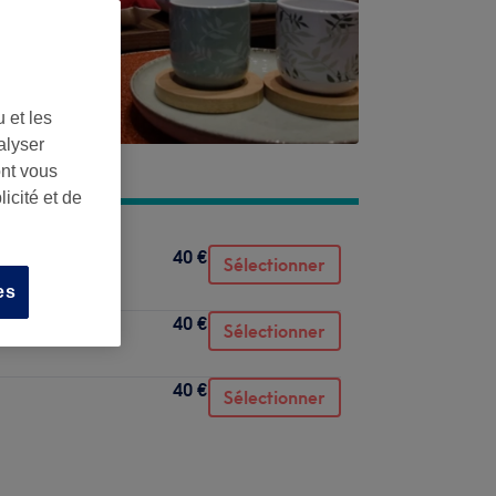
 et les
alyser
ont vous
icité et de
40 €
Sélectionner
es
40 €
Sélectionner
40 €
Sélectionner