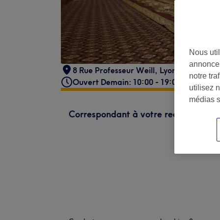
Nous util
annonces
8 Rue Professeur Weill
,
Lyon
,
69006
notre tr
Ouvert Demain: 10:00 - 19:00
utilisez 
médias s
Correspondant à votre recherche