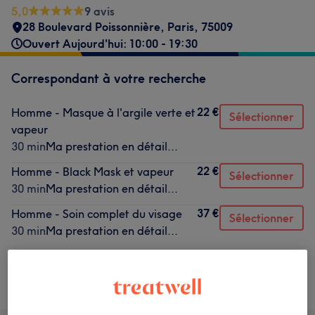
5,0
9 avis
28 Boulevard Poissonnière
,
Paris
,
75009
Ouvert Aujourd'hui: 10:00 - 19:30
Correspondant à votre recherche
22 €
Homme - Masque à l'argile verte et
Sélectionner
vapeur
30 min
Ma prestation en détail...
22 €
Homme - Black Mask et vapeur
Sélectionner
30 min
Ma prestation en détail...
37 €
Homme - Soin complet du visage
Sélectionner
30 min
Ma prestation en détail...
Ce n'est pas ce que vous recherchiez ?
Recherchez dans notre liste de prestations