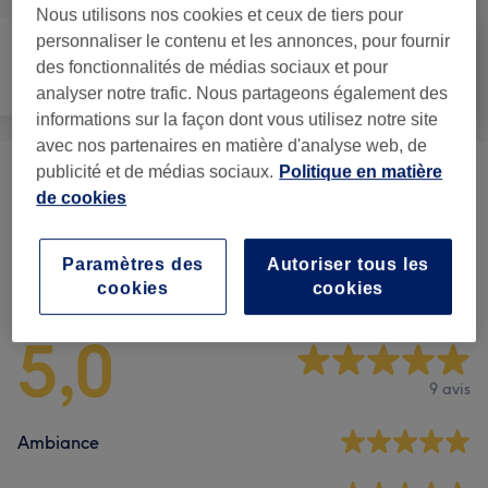
Nous utilisons nos cookies et ceux de tiers pour
personnaliser le contenu et les annonces, pour fournir
des fonctionnalités de médias sociaux et pour
Coiffure
Épilation
Visage
analyser notre trafic. Nous partageons également des
informations sur la façon dont vous utilisez notre site
avec nos partenaires en matière d'analyse web, de
publicité et de médias sociaux.
Politique en matière
Soin Du Visage
(
3
)
à partir de 22 €
de cookies
Paramètres des
Autoriser tous les
Avis sur l'établissement
cookies
cookies
5,0
9 avis
Ambiance