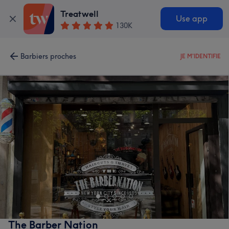
Treatwell
Use app
130K
Barbiers proches
JE M'IDENTIFIE
The Barber Nation