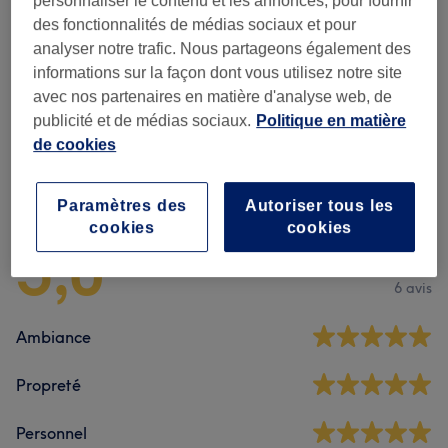
personnaliser le contenu et les annonces, pour fournir
des fonctionnalités de médias sociaux et pour
analyser notre trafic. Nous partageons également des
Massage Classique
(
3
)
à partir de 90 €
informations sur la façon dont vous utilisez notre site
avec nos partenaires en matière d'analyse web, de
Massage Équilibre
(
1
)
à partir de 90 €
publicité et de médias sociaux.
Politique en matière
de cookies
Avis sur l'établissement
Paramètres des
Autoriser tous les
cookies
cookies
5,0
6 avis
Ambiance
Propreté
Personnel