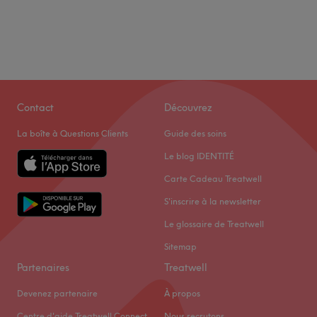
Contact
Découvrez
La boîte à Questions Clients
Guide des soins
Le blog IDENTITÉ
Carte Cadeau Treatwell
S'inscrire à la newsletter
Le glossaire de Treatwell
Sitemap
Partenaires
Treatwell
Devenez partenaire
À propos
Centre d'aide Treatwell Connect
Nous recrutons