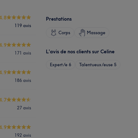
4.8
Prestations
119 avis
Corps
Massage
4.9
L'avis de nos clients sur Celine
171 avis
Expert/e
6
Talentueux/euse
5
4.9
186 avis
4.7
27 avis
4.9
192 avis