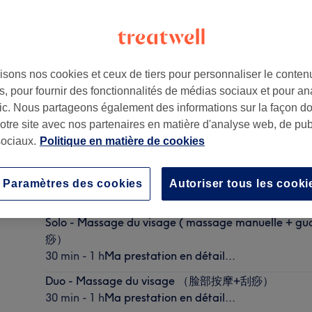
isons nos cookies et ceux de tiers pour personnaliser le contenu
, pour fournir des fonctionnalités de médias sociaux et pour an
afic. Nous partageons également des informations sur la façon d
notre site avec nos partenaires en matière d'analyse web, de publ
ociaux.
Politique en matière de cookies
Solo - Massage Visage Lift & Glow (脸部按摩护理)
Paramètres des cookies
Autoriser tous les cooki
1 h
Ma prestation en détail...
Solo - Massage du visage ( massage manuelle 
痧）
30 min - 1 h
Ma prestation en détail...
Duo - Massage du visage （脸部按摩+刮痧）
30 min - 1 h
Ma prestation en détail...