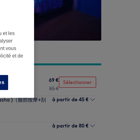
 et les
alyser
ont vous
icité et de
69 €
Sélectionner
es
85 €
à partir de
45 €
+ guasha )（脸部按摩+刮
à partir de
80 €