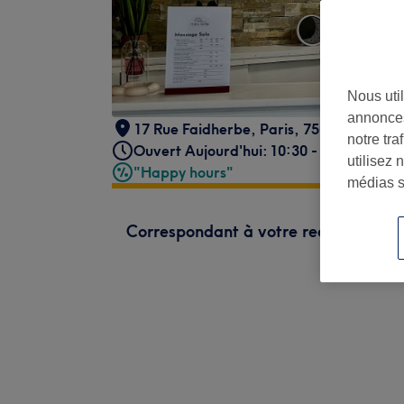
Nous util
annonces
17 Rue Faidherbe
,
Paris
,
75011
notre tr
Ouvert Aujourd'hui: 10:30 - 20:30
utilisez 
"Happy hours"
médias s
Correspondant à votre recherche