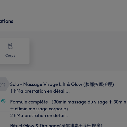
ations
Corps
(
4
)
Solo - Massage Visage Lift & Glow (脸部按摩护理)
1 h
Ma prestation en détail...
Formule complète （30min massage du visage ➕ 30min
➕ 60min massage corporle）
2 h
Ma prestation en détail...
Rituel Glow & Drainage(身体排毒➕脸部按摩)