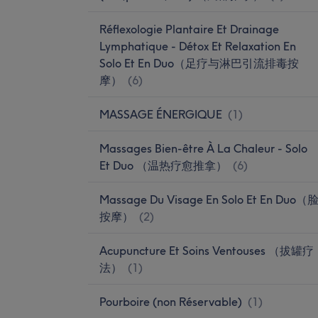
Réflexologie Plantaire Et Drainage
Lymphatique - Détox Et Relaxation En
Solo Et En Duo（足疗与淋巴引流排毒按
摩）
(
6
)
MASSAGE ÉNERGIQUE
(
1
)
Massages Bien-être À La Chaleur - Solo
Et Duo （温热疗愈推拿）
(
6
)
Massage Du Visage En Solo Et En Duo（
按摩）
(
2
)
Acupuncture Et Soins Ventouses （拔罐疗
法）
(
1
)
Pourboire (non Réservable)
(
1
)