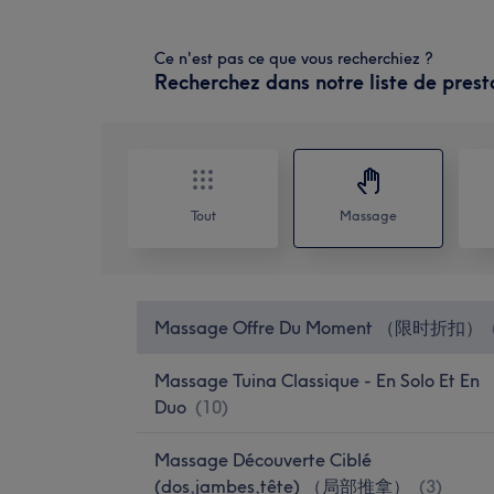
Ce n'est pas ce que vous recherchiez ?
Recherchez dans notre liste de prest
Tout
Massage
Massage Offre Du Moment （限时折扣）
Massage Tuina Classique - En Solo Et En
Duo
(
10
)
Massage Découverte Ciblé
(dos,jambes,tête) （局部推拿）
(
3
)