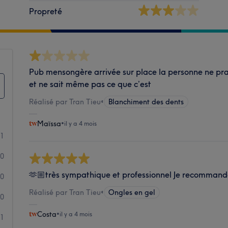
Propreté
Pub mensongère arrivée sur place la personne ne pr
et ne sait même pas ce que c’est
Réalisé par Tran Tieu
•
Blanchiment des dents
Maïssa
•
il y a 4 mois
1
0
🫶🏼très sympathique et professionnel Je recomman
0
Réalisé par Tran Tieu
•
Ongles en gel
0
Costa
•
il y a 4 mois
1