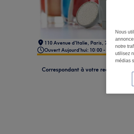
Nous util
annonces
110 Avenue d'Italie
,
Paris
,
75013
notre tr
Ouvert Aujourd'hui: 10:00 - 20:00
utilisez 
médias s
Correspondant à votre recherche