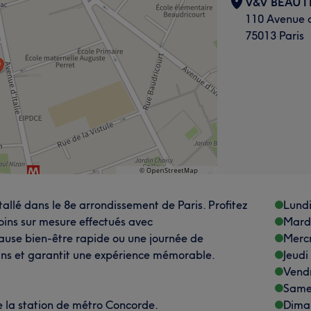
V&V BEAUT
110 Avenue d
75013 Paris
allé dans le 8e arrondissement de Paris. Profitez
Lund
oins sur mesure effectués avec
Mard
pause bien-être rapide ou une journée de
Merc
soins et garantit une expérience mémorable.
Jeudi
Vend
Same
de la station de métro Concorde.
Dima