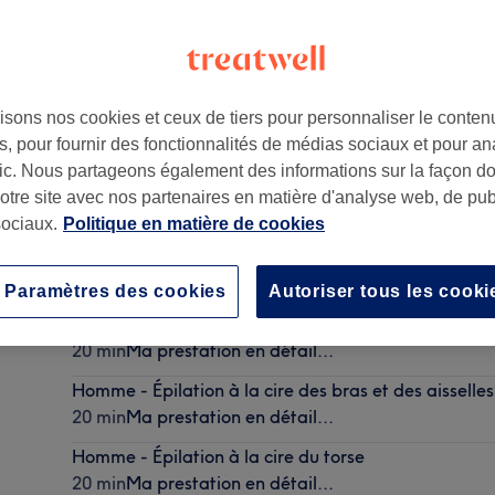
isons nos cookies et ceux de tiers pour personnaliser le contenu
, pour fournir des fonctionnalités de médias sociaux et pour an
afic. Nous partageons également des informations sur la façon d
notre site avec nos partenaires en matière d'analyse web, de publ
ociaux.
Politique en matière de cookies
Homme - Épilation à la cire des sourcils
10 min
Ma prestation en détail...
Paramètres des cookies
Autoriser tous les cooki
Homme - Épilation à la cire du demi-torse
20 min
Ma prestation en détail...
Homme - Épilation à la cire des bras et des aisselles
20 min
Ma prestation en détail...
Homme - Épilation à la cire du torse
20 min
Ma prestation en détail...