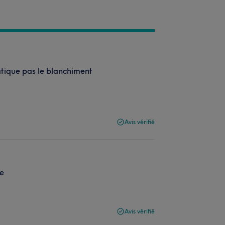
atique pas le blanchiment
Avis vérifié
de
Avis vérifié