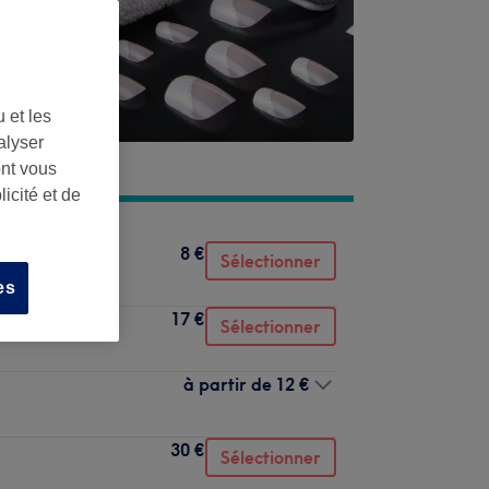
 et les
alyser
ont vous
icité et de
8 €
Sélectionner
es
17 €
Sélectionner
à partir de
12 €
30 €
Sélectionner