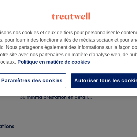
isons nos cookies et ceux de tiers pour personnaliser le contenu
, pour fournir des fonctionnalités de médias sociaux et pour an
e
,
92200
afic. Nous partageons également des informations sur la façon d
notre site avec nos partenaires en matière d'analyse web, de publ
ociaux.
Politique en matière de cookies
Homme - Taille de la barbe tondeuse simple
20 min
Ma prestation en détail...
Paramètres des cookies
Autoriser tous les cooki
Etudiant - Coupe
30 min
Ma prestation en détail...
ations