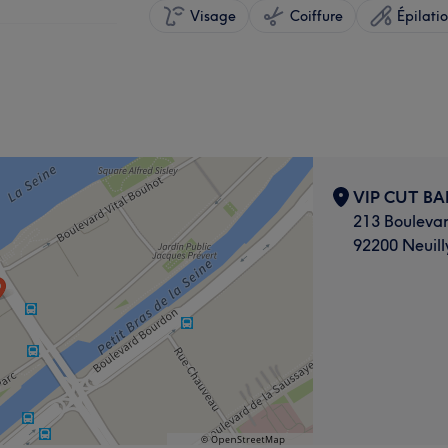
Visage
Coiffure
Épilati
VIP CUT BA
213 Bouleva
92200 Neuill