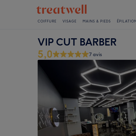
COIFFURE
VISAGE
MAINS & PIEDS
ÉPILATIO
VIP CUT BARBER
5,0
7 avis