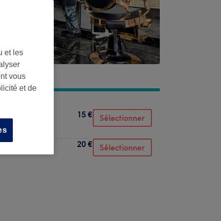
 et les
alyser
ont vous
icité et de
15 €
Sélectionner
es
20 €
Sélectionner