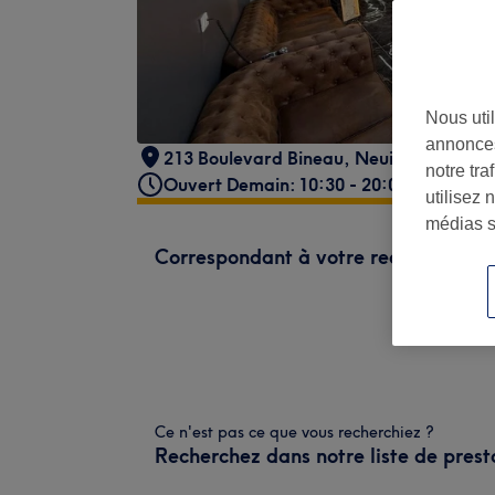
Nous util
annonces
213 Boulevard Bineau
,
Neuilly-sur-Sein
notre tr
Ouvert Demain: 10:30 - 20:00
utilisez 
médias s
Correspondant à votre recherche
Ce n'est pas ce que vous recherchiez ?
Recherchez dans notre liste de prest