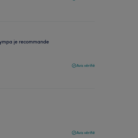
s sympa je recommande
Avis vérifié
Avis vérifié