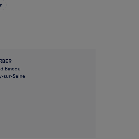
on
RBER
rd Bineau
y-sur-Seine