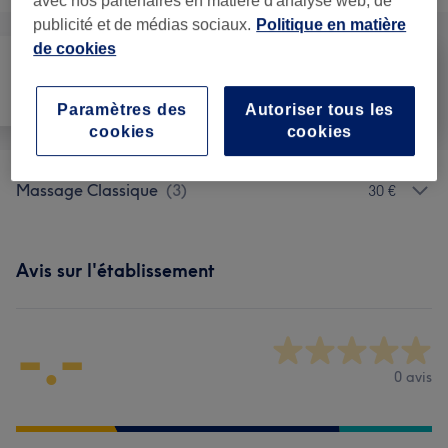
avec nos partenaires en matière d'analyse web, de
publicité et de médias sociaux.
Politique en matière
de cookies
Tout
Visage
Massage
Paramètres des
Autoriser tous les
cookies
cookies
Massage Classique
(
3
)
30 €
Avis sur l'établissement
-.-
0 avis