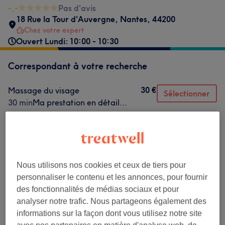
-,-
Pas d'avis
18 Rue la Tour d'Auvergne
,
Nantes
,
44200
Chez votre expert
Ouvert Lundi: 10:00 - 10:30
Correspondant à votre recherche
30 €
Massage du visage
Sélectionner
30 min
Ma prestation en détail...
30 €
Massage du visage japonais
Sélectionner
30 min
Ma prestation en détail...
30 €
Massage du corps Shiatsu pour
Sélectionner
enfant
Nous utilisons nos cookies et ceux de tiers pour
30 min
Ma prestation en détail...
personnaliser le contenu et les annonces, pour fournir
des fonctionnalités de médias sociaux et pour
analyser notre trafic. Nous partageons également des
Ce n'est pas ce que vous recherchiez ?
informations sur la façon dont vous utilisez notre site
Recherchez dans notre liste de prestations