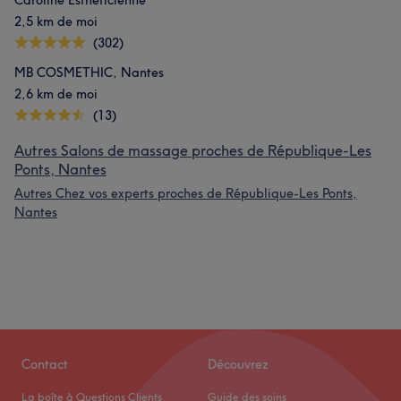
Caroline Esthéticienne
2,5 km de moi
(302)
MB COSMETHIC, Nantes
2,6 km de moi
(13)
Autres Salons de massage proches de République-Les
Ponts, Nantes
Autres Chez vos experts proches de République-Les Ponts,
Nantes
Contact
Découvrez
La boîte à Questions Clients
Guide des soins