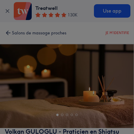
Treatwell
Use app
130K
Salons de massage proches
JE M'IDENTIFIE
Volkan GULOGLU - Praticien en Shiatsu