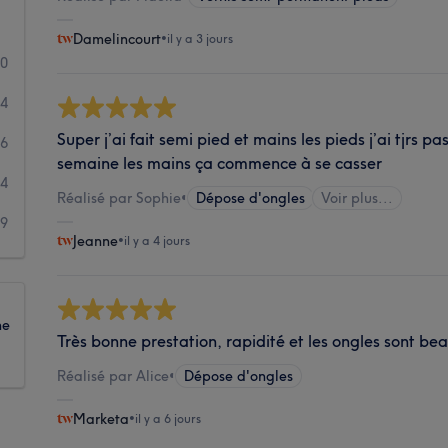
Damelincourt
•
il y a 3 jours
40
34
Super j’ai fait semi pied et mains les pieds j’ai tjrs
16
semaine les mains ça commence à se casser
4
Réalisé par Sophie
•
Dépose d'ongles
Voir plus...
9
Jeanne
•
il y a 4 jours
ne
Très bonne prestation, rapidité et les ongles sont be
Réalisé par Alice
•
Dépose d'ongles
Marketa
•
il y a 6 jours