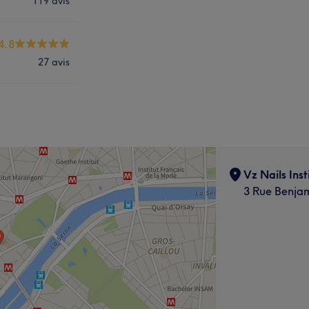
119 avis
4.8
27 avis
Vz Nails Inst
3 Rue Benjam