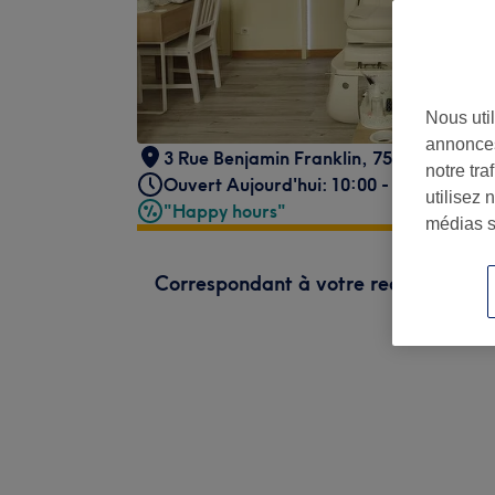
Nous util
annonces
3 Rue Benjamin Franklin, 75116 Paris, F
notre tr
Ouvert Aujourd'hui: 10:00 - 20:00
utilisez 
"Happy hours"
médias s
Correspondant à votre recherche