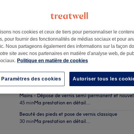
isons nos cookies et ceux de tiers pour personnaliser le contenu
, pour fournir des fonctionnalités de médias sociaux et pour an
rance
afic. Nous partageons également des informations sur la façon d
notre site avec nos partenaires en matière d'analyse web, de publ
ociaux.
Politique en matière de cookies
Pieds - Dépose de vernis semi-permanent et nouvel
Paramètres des cookies
Autoriser tous les cooki
45 min
Ma prestation en détail...
Mains - Dépose de vernis semi-permanent et nouvel
45 min
Ma prestation en détail...
Beauté des pieds et pose de vernis classique
30 min
Ma prestation en détail...