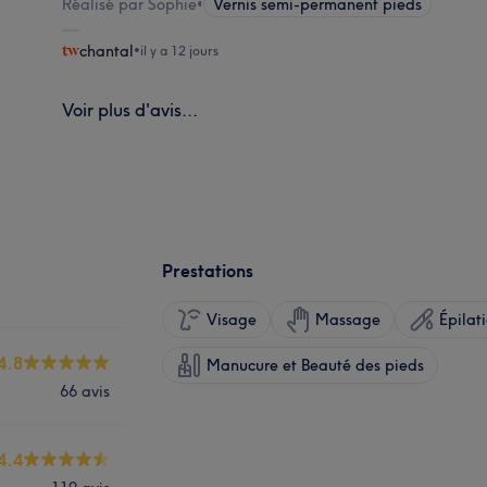
Réalisé par Sophie
•
Vernis semi-permanent pieds
chantal
•
il y a 12 jours
Voir plus d'avis...
Prestations
Visage
Massage
Épilat
4.8
Manucure et Beauté des pieds
66 avis
4.4