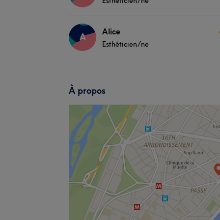
Esthéticien/ne
Alice
A
Esthéticien/ne
À propos