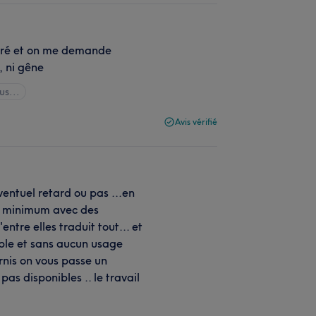
noré et on me demande
 ni gêne
us...
Avis vérifié
ventuel retard ou pas ...en
on minimum avec des
entre elles traduit tout... et
ble et sans aucun usage
nis on vous passe un
as disponibles .. le travail