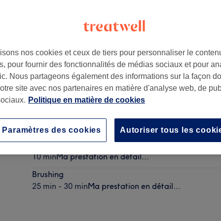
isons nos cookies et ceux de tiers pour personnaliser le contenu
, pour fournir des fonctionnalités de médias sociaux et pour an
13001
afic. Nous partageons également des informations sur la façon d
notre site avec nos partenaires en matière d'analyse web, de publ
ociaux.
Politique en matière de cookies
Frange
25 min
Ma prestation en détail...
Paramètres des cookies
Autoriser tous les cooki
Coupe des pointes
10 min
Ma prestation en détail...
Brushing
25 min - 30 min
Ma prestation en détail...