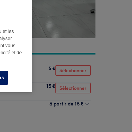
 et les
alyser
ont vous
icité et de
5 €
Sélectionner
es
15 €
Sélectionner
à partir de
15 €