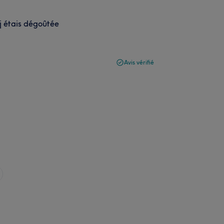
j étais dégoûtée
Avis vérifié