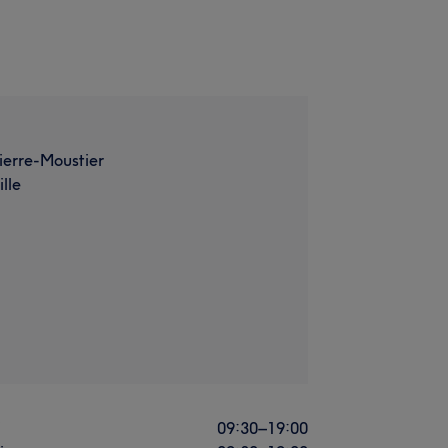
ierre-Moustier
lle
i
09:30
–
19:00