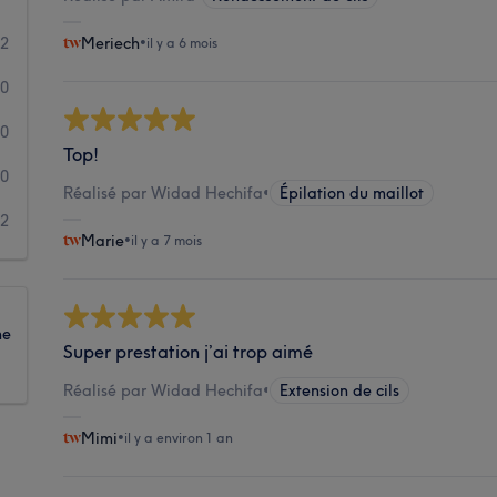
2
Meriech
•
il y a 6 mois
0
0
Top!
0
Réalisé par Widad Hechifa
•
Épilation du maillot
2
Marie
•
il y a 7 mois
ne
Super prestation j’ai trop aimé
Réalisé par Widad Hechifa
•
Extension de cils
Mimi
•
il y a environ 1 an