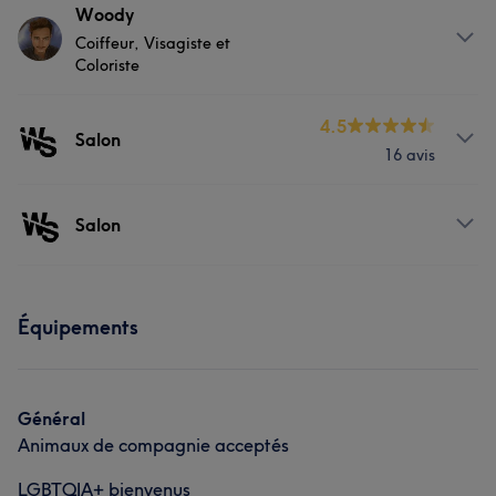
Prestations
Woody
Coiffeur, Visagiste et
Massage
Coiffure
Coloriste
Prestations
4.5
Portfolio
Salon
16 avis
Coiffure
Prestations
Salon
Massage
Coiffure
Prestations
Équipements
Coiffure
Général
Animaux de compagnie acceptés
LGBTQIA+ bienvenus