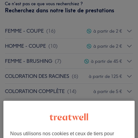
Ce n'est pas ce que vous recherchiez ?
Recherchez dans notre liste de prestations
FEMME - COUPE
(
16
)
à partir de 2 €
HOMME - COUPE
(
10
)
à partir de 2 €
FEMME - BRUSHING
(
7
)
à partir de 45 €
COLORATION DES RACINES
(
6
)
à partir de 125 €
COLORATION COMPLÈTE
(
14
)
à partir de 5 €
BALAYAGE, MÈCHES, TIE AND DYE,
OMBRÉ Et SOMBRÉ HAIR, BRONDE,
à partir de 2 €
BROUX
(
17
)
Nous utilisons nos cookies et ceux de tiers pour
COLORATION COMPLEXE Et