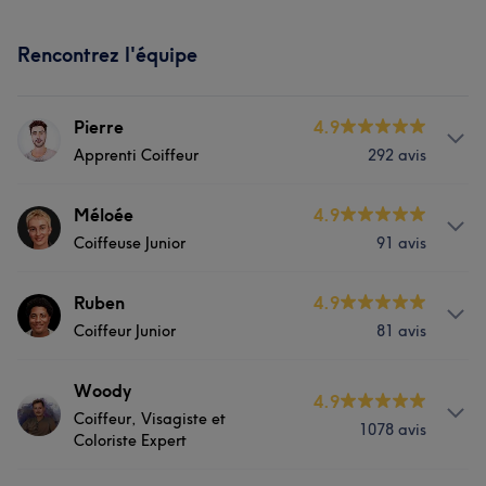
Rencontrez l'équipe
Pierre
4.9
Apprenti Coiffeur
292 avis
Prestations
Méloée
4.9
Coiffeuse Junior
91 avis
Massage
Coiffure
Prestations
Ruben
4.9
Coiffeur Junior
81 avis
Massage
Coiffure
Prestations
Woody
4.9
Coiffeur, Visagiste et
1078 avis
Massage
Coiffure
Coloriste Expert