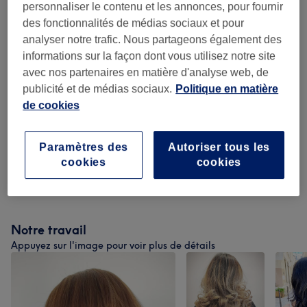
à partir de 5 €
personnaliser le contenu et les annonces, pour fournir
DÉCOLORATION
(
7
)
des fonctionnalités de médias sociaux et pour
analyser notre trafic. Nous partageons également des
PERMANENTE CLASSIQUE Et
informations sur la façon dont vous utilisez notre site
à partir de 5 €
DIGITALE
(
8
)
avec nos partenaires en matière d'analyse web, de
publicité et de médias sociaux.
Politique en matière
SOINS TOKIO INKARAMI
(
3
)
à partir de 2 €
de cookies
SOINS DAVINES Et SOINS
à partir de 2 €
Paramètres des
Autoriser tous les
CAPILLAIRES
(
6
)
cookies
cookies
HAIR STYLE By WOODY SAEÏÉ
(
18
)
à partir de 65 €
Notre travail
Appuyez sur l'image pour voir plus de détails