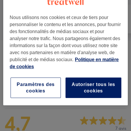
Nous utilisons nos cookies et ceux de tiers pour
Manucure et
Tout
Épilation
personnaliser le contenu et les annonces, pour fournir
Beauté des pieds
des fonctionnalités de médias sociaux et pour
analyser notre trafic. Nous partageons également des
informations sur la façon dont vous utilisez notre site
HOT GIRLS WEEK : Du 1er Au 8 Juillet
avec nos partenaires en matière d'analyse web, de
à partir de 55 €
! Boisson Offerte :)
(
2
)
publicité et de médias sociaux.
Politique en matière
de cookies
Beauté Des Mains Et Des Pieds
(
12
)
à partir de 5 €
Paramètres des
Autoriser tous les
cookies
cookies
Avis sur l'établissement
4,7
7 avis