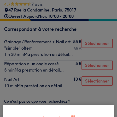
4,7
7 avis
47 Rue la Condamine
,
Paris
,
75017
Ouvert Aujourd'hui: 10:00 - 20:00
Correspondant à votre recherche
55 €
Gainage / Renforcement + Nail art
Sélectionner
"simple" offert
65 €
1 h 30 min
Ma prestation en détail...
5 €
Réparation d'un ongle cassé
Sélectionner
5 min
Ma prestation en détail...
10 €
Nail Art
Sélectionner
10 min
Ma prestation en détail...
Ce n'est pas ce que vous recherchiez ?
Recherchez dans notre liste de prestations