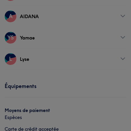
Prestations
A
AIDANA
Visage
Massage
Prestations
YS
Yamae
Manucure et Beauté des pieds
Prestations
L
Lyse
Visage
Épilation
Prestations
Équipements
Visage
Coiffure
Épilation
Moyens de paiement
Espèces
Carte de crédit acceptée