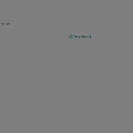
r plus...
Avis vérifié