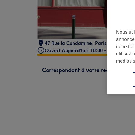
Nous util
annonces
47 Rue la Condamine
,
Paris
,
75017
notre tr
Ouvert Aujourd'hui: 10:00 - 20:00
utilisez 
médias s
Correspondant à votre recherche