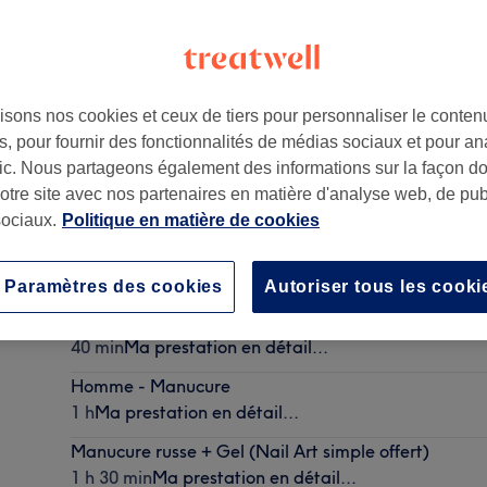
isons nos cookies et ceux de tiers pour personnaliser le contenu
, pour fournir des fonctionnalités de médias sociaux et pour an
afic. Nous partageons également des informations sur la façon d
notre site avec nos partenaires en matière d'analyse web, de publ
ociaux.
Politique en matière de cookies
Gainage / Renforcement + Nail art "simple" offert
1 h 30 min
Ma prestation en détail...
Paramètres des cookies
Autoriser tous les cooki
Beauté des mains express
40 min
Ma prestation en détail...
Homme - Manucure
1 h
Ma prestation en détail...
Manucure russe + Gel (Nail Art simple offert)
1 h 30 min
Ma prestation en détail...