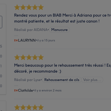
Rendez vous pour un BIAB Merci à Adriana pour ce trav
montré patiente, et le résultat est juste canon !
Réalisé par AIDANA
•
Manucure
LAURYNN
•
il y a 15 jours
5
0
Merci beaucoup pour le rehaussement très réussi ! Es
1
décoré, je recommande :)
0
Réalisé par Lyse
•
Rehaussement de cils
Voir plus...
0
Clothilde
•
il y a environ 2 mois