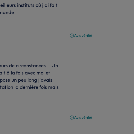
leurs instituts où j'ai fait
ommande
Avis vérifié
ncours de circonstances… Un
it à la fois avec moi et
pose un peu long j’avais
tation la dernière fois mais
Avis vérifié