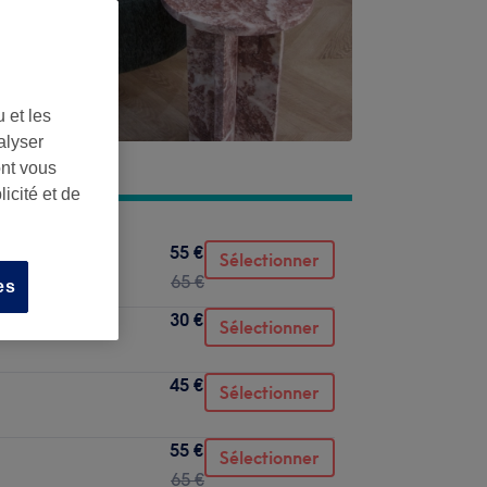
 et les
alyser
ont vous
icité et de
55 €
Sélectionner
65 €
es
30 €
Sélectionner
45 €
Sélectionner
55 €
Sélectionner
65 €