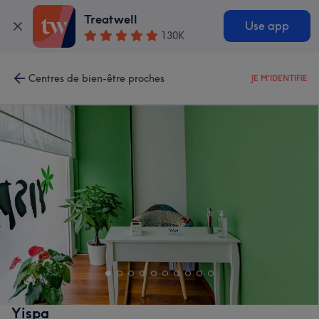
Treatwell
Use app
130K
Centres de bien-être proches
JE M'IDENTIFIE
Yispa