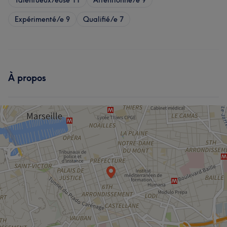
Talentueux/euse
11
Attentionné/e
9
Expérimenté/e
9
Qualifié/e
7
À propos