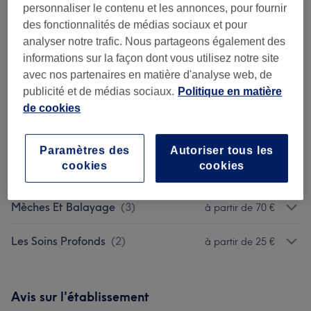
personnaliser le contenu et les annonces, pour fournir
des fonctionnalités de médias sociaux et pour
Femme - Coupe De Cheveux Et
analyser notre trafic. Nous partageons également des
à partir de 10 €
Coiffure
(
4
)
informations sur la façon dont vous utilisez notre site
avec nos partenaires en matière d'analyse web, de
Soin Des Cheveux Et Du Cuir
publicité et de médias sociaux.
Politique en matière
à partir de 5 €
Chevelu
(
3
)
de cookies
Coloration Et Décoloration
(
6
)
à partir de 12 €
Paramètres des
Autoriser tous les
cookies
cookies
Lissage
(
2
)
à partir de 90 €
Mèches Et Balayage
(
3
)
à partir de 70 €
Les Soins Profonds
(
2
)
à partir de 25 €
Avis sur l'établissement