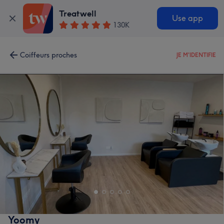
Treatwell
Use app
130K
Coiffeurs proches
JE M'IDENTIFIE
Yoomy